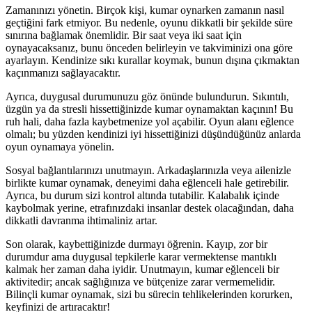
Zamanınızı yönetin. Birçok kişi, kumar oynarken zamanın nasıl
geçtiğini fark etmiyor. Bu nedenle, oyunu dikkatli bir şekilde süre
sınırına bağlamak önemlidir. Bir saat veya iki saat için
oynayacaksanız, bunu önceden belirleyin ve takviminizi ona göre
ayarlayın. Kendinize sıkı kurallar koymak, bunun dışına çıkmaktan
kaçınmanızı sağlayacaktır.
Ayrıca, duygusal durumunuzu göz önünde bulundurun. Sıkıntılı,
üzgün ya da stresli hissettiğinizde kumar oynamaktan kaçının! Bu
ruh hali, daha fazla kaybetmenize yol açabilir. Oyun alanı eğlence
olmalı; bu yüzden kendinizi iyi hissettiğinizi düşündüğünüz anlarda
oyun oynamaya yönelin.
Sosyal bağlantılarınızı unutmayın. Arkadaşlarınızla veya ailenizle
birlikte kumar oynamak, deneyimi daha eğlenceli hale getirebilir.
Ayrıca, bu durum sizi kontrol altında tutabilir. Kalabalık içinde
kaybolmak yerine, etrafınızdaki insanlar destek olacağından, daha
dikkatli davranma ihtimaliniz artar.
Son olarak, kaybettiğinizde durmayı öğrenin. Kayıp, zor bir
durumdur ama duygusal tepkilerle karar vermektense mantıklı
kalmak her zaman daha iyidir. Unutmayın, kumar eğlenceli bir
aktivitedir; ancak sağlığınıza ve bütçenize zarar vermemelidir.
Bilinçli kumar oynamak, sizi bu sürecin tehlikelerinden korurken,
keyfinizi de artıracaktır!