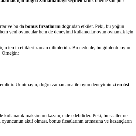
yakalamak için doğru zamanlamayı seçmek
kritik öneme sahiptir!
artar ve bu da
bonus fırsatlarını
doğrudan etkiler. Peki, bu yoğun
e, hem yeni oyuncular hem de deneyimli kullanıcılar oyun oynamak için
çin tercih ettikleri zaman dilimleridir. Bu nedenle, bu günlerde oyun
. Örneğin:
önemlidir. Unutmayın, doğru zamanlama ile oyun deneyiminizi
en üst
de kullanarak maksimum kazanç elde edebilirler. Peki, bu saatler ne
a oyuncunun aktif olması, bonus fırsatlarının artmasına ve kazançların