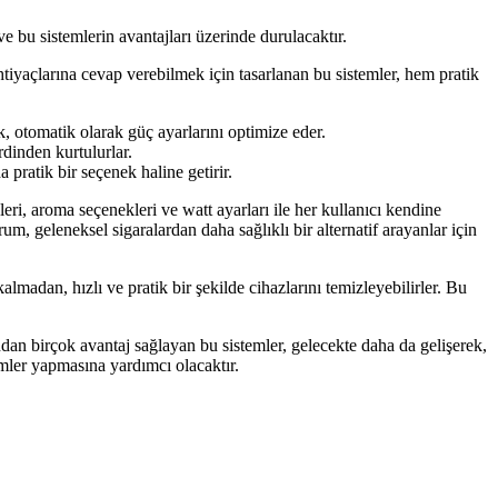
e bu sistemlerin avantajları üzerinde durulacaktır.
ihtiyaçlarına cevap verebilmek için tasarlanan bu sistemler, hem pratik
ek, otomatik olarak güç ayarlarını optimize eder.
rdinden kurtulurlar.
pratik bir seçenek haline getirir.
eleri, aroma seçenekleri ve watt ayarları ile her kullanıcı kendine
m, geleneksel sigaralardan daha sağlıklı bir alternatif arayanlar için
lmadan, hızlı ve pratik bir şekilde cihazlarını temizleyebilirler. Bu
ndan birçok avantaj sağlayan bu sistemler, gelecekte daha da gelişerek,
imler yapmasına yardımcı olacaktır.