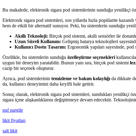
Bu makalede, elektronik sigara pod sistemlerinin sunduğu yenilikçi özel
Elektronik sigara pod sistemleri, son yıllarda hızla popülarite kazan
hem de etkili bir alternatif sunuyor. Peki, bu sistemlerin sunduğu yenili
Akıllı Teknoloji:
Birçok pod sistemi, akıllı sensörler ile donatıl
Uzun Süreli Kullanım:
Gelişmiş batarya teknolojileri sayesinde
Kullanıcı Dostu Tasarım:
Ergonomik yapıları sayesinde, pod sis
Özellikle, bu sistemlerin sunduğu
özelleştirme seçenekleri
kullanıcıla
uygun bir deneyim yaratabilir. Bunun yanı sıra, birçok pod sistemi
lez
cazip bir seçenek oluşturur.
Ayrıca, pod sistemlerinin
temizleme ve bakım kolaylığı
da dikkate de
da, kullanıcı deneyimini daha keyifli hale getirir.
Sonuç olarak, elektronik sigara pod sistemleri, sundukları yenilikçi öz
sigara içme alışkanlıklarını değiştirmeye devam edecektir. Teknolojinin
puf nargile
likit fiyatları
salt likit