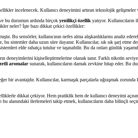
likler incelenecek. Kullanıcı deneyimini artıran teknolojik gelişmeler v
dı ve bu durumun ardında birçok
yenilikçi özellik
yatıyor. Kullanıcıların 
kler neler? İşte bazı dikkat çekici özellikler:
mıştır. Bu sensörler, kullanıcının nefes alma alışkanlıklarını analiz eder
, bu sistemler daha uzun süre dayanır. Kullanıcılar, sık sık şarj etme de
temleri elde rahatça tutulur ve taşınabilir. Bu da onları günlük yaşamda 
rın deneyimlerini kişiselleştirmelerine olanak tanır. Farklı nikotin seviy
zetli aromalar
sunarak, kullanıcıların damak zevkine hitap eder. Bu duru
ğer bir avantajdır. Kullanıcılar, karmaşık parçalarla uğraşmak zorunda ka
elliklerle dikkat çekiyor. Hem pratiklik hem de kullanıcı deneyimi açısı
 bu alanındaki ilerlemeleri takip etmek, kullanıcıların daha bilinçli seç