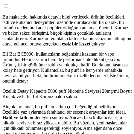
Bu makalede, hakkında detaylı bilgi verilecek, ürünün özellikleri,
tadı ve kullanıcı deneyimleri üzerinde durulacaktır. İlk olarak, bu
ürünün neden bu kadar popüler olduğunu anlamak önemli. Karpuz
ve balon sakızı birleşimi, birçok kişinin çocukluk anılarını
canlandırıyor. Karpuzun ferahlatıcı tadı ile balon sakızının tatlılığı bir
araya gelince, ortaya gerçekten
eşsiz bir lezzet
çıkıyor.
Elf Bar BC5000, kullanıcıların beğenisini kazanan bir vape
ürünüdür. Hem tasarımı hem de performansı ile dikkat çekiyor.
Ürün, şık bir görünüme sahip ve oldukça hafif. Bu da onu taşıması
kolay hale getiriyor. Kullanıcılar, bu puff ile her yerde rahatlıkla
keyif alabiliyor. Peki, bu ürünün teknik özellikleri neler? İşte birkaç
önemli detay:
Özellik Detay Kapacite 5000 puff Nicotine Seviyesi 20mg/ml Boyut
Küçük ve hafif Tat Karpuz balon sakızı
Birçok kullanıcı, bu puff’ın tadını çok beğendiğini belirtiyor.
Özellikle yaz aylarında ferahlatıcı bir seçenek arayanlar için ideal.
Hafif ve tatlı
bir deneyim sunuyor. Ancak, bazı kullanıcılar için
nikotin seviyesi biraz yüksek olabilir. Bu yüzden, yeni başlayanlar
için dikkatli olunması gerektiği söyleniyor. Ama eğer daha önce
vape kullandıysanız, bu ürün tam size göre!