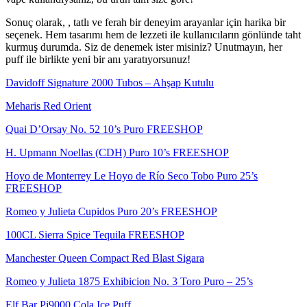
Sonuç olarak, , tatlı ve ferah bir deneyim arayanlar için harika bir
seçenek. Hem tasarımı hem de lezzeti ile kullanıcıların gönlünde taht
kurmuş durumda. Siz de denemek ister misiniz? Unutmayın, her
puff ile birlikte yeni bir anı yaratıyorsunuz!
Davidoff Signature 2000 Tubos – Ahşap Kutulu
Meharis Red Orient
Quai D’Orsay No. 52 10’s Puro FREESHOP
H. Upmann Noellas (CDH) Puro 10’s FREESHOP
Hoyo de Monterrey Le Hoyo de Río Seco Tobo Puro 25’s
FREESHOP
Romeo y Julieta Cupidos Puro 20’s FREESHOP
100CL Sierra Spice Tequila FREESHOP
Manchester Queen Compact Red Blast Sigara
Romeo y Julieta 1875 Exhibicion No. 3 Toro Puro – 25’s
Elf Bar Pi9000 Cola Ice Puff