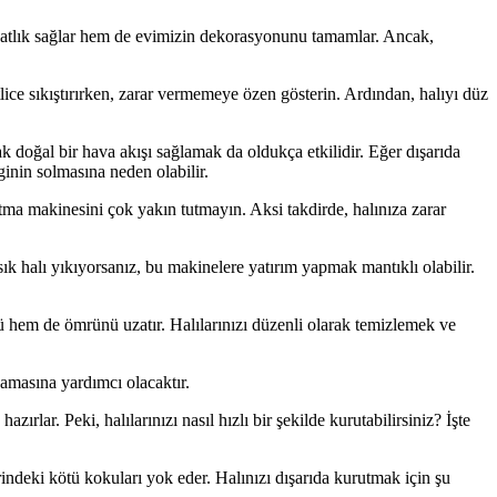
ahatlık sağlar hem de evimizin dekorasyonunu tamamlar. Ancak,
lice sıkıştırırken, zarar vermemeye özen gösterin. Ardından, halıyı düz
ak doğal bir hava akışı sağlamak da oldukça etkilidir. Eğer dışarıda
inin solmasına neden olabilir.
ma makinesini çok yakın tutmayın. Aksi takdirde, halınıza zarar
sık halı yıkıyorsanız, bu makinelere yatırım yapmak mantıklı olabilir.
nü hem de ömrünü uzatır. Halılarınızı düzenli olarak temizlemek ve
zamasına yardımcı olacaktır.
zırlar. Peki, halılarınızı nasıl hızlı bir şekilde kurutabilirsiniz? İşte
rindeki kötü kokuları yok eder. Halınızı dışarıda kurutmak için şu