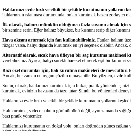
Halılarınızı evde hızlı ve etkili bir şekilde kurutmanın yollarını ke
halılarınızın ıslanması durumunda, onları kurutmak bazen zorlayıcı ola
İlk olarak, halınızı mümkün olduğunca fazla suyunu almak için sı
bir zemine serin. Eğer halınız büyükse, bir kısmını serip diğer kısmını
Hava akışını artırmak için fan kullanabilirsiniz.
Fanlar, halının üze
rüzgar varsa, halıyı dışarıda kurutmak en iyi seçenek olabilir. Ancak
Alternatif olarak, sıcak hava üfleyen bir saç kurutma makinesi kul
verebilirsiniz. Ayrıca, halıyı sürekli hareket ettirerek eşit bir kuruma sa
Bazı özel durumlar için, halı kurutma makineleri de mevcuttur.
B
Ancak, her zaman en uygun çözüm olmayabilir. Bu yüzden, evde kullan
Sonuç olarak, halılarınızı kurutmak için birkaç pratik yöntemle işiniz
kurutmak, evinizin havasını da taze tutar. Şimdi, bu yöntemleri deneyi
Halılarınızı evde hızlı ve etkili bir şekilde kurutmanın yollarını keş
Halı kurutma, sadece halının görünümünü değil, aynı zamanda sağlığını
bazı pratik yöntemler:
Halılarınızı kurutmanın en doğal yolu, onları doğrudan güneş ışığın