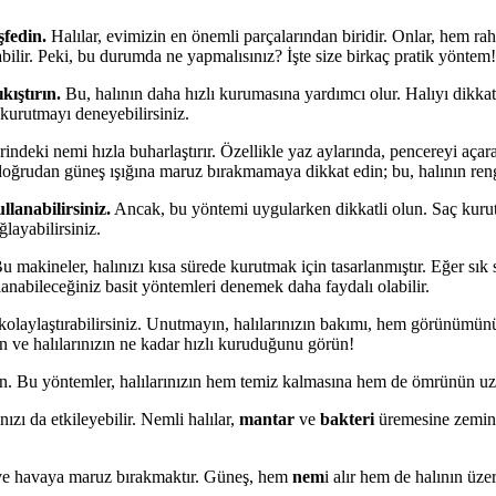
şfedin.
Halılar, evimizin en önemli parçalarından biridir. Onlar, hem r
bilir. Peki, bu durumda ne yapmalısınız? İşte size birkaç pratik yöntem!
kıştırın.
Bu, halının daha hızlı kurumasına yardımcı olur. Halıyı dikkat
 kurutmayı deneyebilirsiniz.
rindeki nemi hızla buharlaştırır. Özellikle yaz aylarında, pencereyi açar
, doğrudan güneş ışığına maruz bırakmamaya dikkat edin; bu, halının reng
lanabilirsiniz.
Ancak, bu yöntemi uygularken dikkatli olun. Saç kurut
ğlayabilirsiniz.
u makineler, halınızı kısa sürede kurutmak için tasarlanmıştır. Eğer sık 
abileceğiniz basit yöntemleri denemek daha faydalı olabilir.
i kolaylaştırabilirsiniz. Unutmayın, halılarınızın bakımı, hem görünümü
n ve halılarınızın ne kadar hızlı kuruduğunu görün!
fedin. Bu yöntemler, halılarınızın hem temiz kalmasına hem de ömrünün u
zı da etkileyebilir. Nemli halılar,
mantar
ve
bakteri
üremesine zemin ha
a ve havaya maruz bırakmaktır. Güneş, hem
nem
i alır hem de halının üze