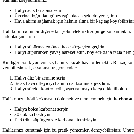
adımları izleyebilirsiniz:
Halıyı açık bir alana serin.
Üzerine doğrudan güneş ışığı alacak şekilde yerleştirin.
Hava akımı sağlamak için halının altına bir kaç taş koyabilirsini
Halı kurutmanın bir diğer etkili yolu, elektrikli süpürge kullanmaktır
noktalar şunlardır:
Halıyı süpürmeden önce iyice süzgeçten geçirin.
Halıyı süpürürken yavaş hareket edin, böylece daha fazla nem çe
Bir diğer pratik yöntem ise, halınıza sıcak hava üflemektir. Bir saç kuru
verebilirsiniz. İşte yapmanız gerekenler:
Halıyı düz bir zemine serin.
Sıcak hava üfleyiciyi halının üst kısmında gezdirin.
Halıyı sürekli kontrol edin, aşırı ısınmaya karşı dikkatli olun.
Halılarınızın kötü kokmasını önlemek ve nemi emmek için
karbonat
Halıya bolca karbonat serpin.
30 dakika bekleyin.
Elektrikli süpürgenizle karbonatı temizleyin.
Halılarınızı kurutmak için bu pratik yöntemleri deneyebilirsiniz. Unu