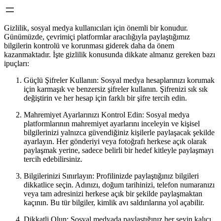
Gizlilik, sosyal medya kullanıcıları için önemli bir konudur.
Günümüzde, çevrimiçi platformlar aracılığıyla paylaştığımız
bilgilerin kontrolü ve korunması giderek daha da önem
kazanmaktadır. İşte gizlilik konusunda dikkate almanız gereken bazı
ipuçları:
Güçlü Şifreler Kullanın: Sosyal medya hesaplarınızı korumak
için karmaşık ve benzersiz şifreler kullanın. Şifrenizi sık sık
değiştirin ve her hesap için farklı bir şifre tercih edin.
Mahremiyet Ayarlarınızı Kontrol Edin: Sosyal medya
platformlarının mahremiyet ayarlarını inceleyin ve kişisel
bilgilerinizi yalnızca güvendiğiniz kişilerle paylaşacak şekilde
ayarlayın. Her gönderiyi veya fotoğrafı herkese açık olarak
paylaşmak yerine, sadece belirli bir hedef kitleyle paylaşmayı
tercih edebilirsiniz.
Bilgilerinizi Sınırlayın: Profilinizde paylaştığınız bilgileri
dikkatlice seçin. Adınızı, doğum tarihinizi, telefon numaranızı
veya tam adresinizi herkese açık bir şekilde paylaşmaktan
kaçının. Bu tür bilgiler, kimlik avı saldırılarına yol açabilir.
Dikkatli Olun: Sosyal medyada paylaştığınız her şeyin kalıcı