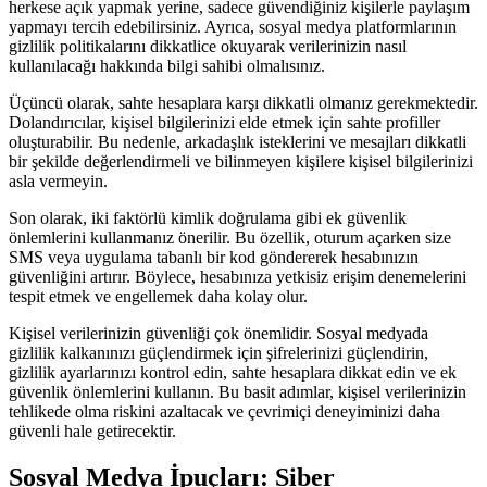
herkese açık yapmak yerine, sadece güvendiğiniz kişilerle paylaşım
yapmayı tercih edebilirsiniz. Ayrıca, sosyal medya platformlarının
gizlilik politikalarını dikkatlice okuyarak verilerinizin nasıl
kullanılacağı hakkında bilgi sahibi olmalısınız.
Üçüncü olarak, sahte hesaplara karşı dikkatli olmanız gerekmektedir.
Dolandırıcılar, kişisel bilgilerinizi elde etmek için sahte profiller
oluşturabilir. Bu nedenle, arkadaşlık isteklerini ve mesajları dikkatli
bir şekilde değerlendirmeli ve bilinmeyen kişilere kişisel bilgilerinizi
asla vermeyin.
Son olarak, iki faktörlü kimlik doğrulama gibi ek güvenlik
önlemlerini kullanmanız önerilir. Bu özellik, oturum açarken size
SMS veya uygulama tabanlı bir kod göndererek hesabınızın
güvenliğini artırır. Böylece, hesabınıza yetkisiz erişim denemelerini
tespit etmek ve engellemek daha kolay olur.
Kişisel verilerinizin güvenliği çok önemlidir. Sosyal medyada
gizlilik kalkanınızı güçlendirmek için şifrelerinizi güçlendirin,
gizlilik ayarlarınızı kontrol edin, sahte hesaplara dikkat edin ve ek
güvenlik önlemlerini kullanın. Bu basit adımlar, kişisel verilerinizin
tehlikede olma riskini azaltacak ve çevrimiçi deneyiminizi daha
güvenli hale getirecektir.
Sosyal Medya İpuçları: Siber