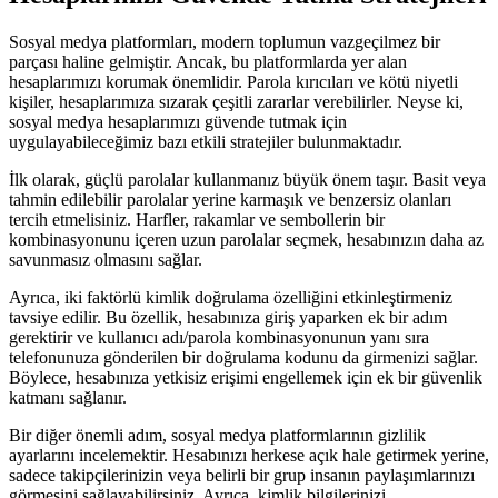
Sosyal medya platformları, modern toplumun vazgeçilmez bir
parçası haline gelmiştir. Ancak, bu platformlarda yer alan
hesaplarımızı korumak önemlidir. Parola kırıcıları ve kötü niyetli
kişiler, hesaplarımıza sızarak çeşitli zararlar verebilirler. Neyse ki,
sosyal medya hesaplarımızı güvende tutmak için
uygulayabileceğimiz bazı etkili stratejiler bulunmaktadır.
İlk olarak, güçlü parolalar kullanmanız büyük önem taşır. Basit veya
tahmin edilebilir parolalar yerine karmaşık ve benzersiz olanları
tercih etmelisiniz. Harfler, rakamlar ve sembollerin bir
kombinasyonunu içeren uzun parolalar seçmek, hesabınızın daha az
savunmasız olmasını sağlar.
Ayrıca, iki faktörlü kimlik doğrulama özelliğini etkinleştirmeniz
tavsiye edilir. Bu özellik, hesabınıza giriş yaparken ek bir adım
gerektirir ve kullanıcı adı/parola kombinasyonunun yanı sıra
telefonunuza gönderilen bir doğrulama kodunu da girmenizi sağlar.
Böylece, hesabınıza yetkisiz erişimi engellemek için ek bir güvenlik
katmanı sağlanır.
Bir diğer önemli adım, sosyal medya platformlarının gizlilik
ayarlarını incelemektir. Hesabınızı herkese açık hale getirmek yerine,
sadece takipçilerinizin veya belirli bir grup insanın paylaşımlarınızı
görmesini sağlayabilirsiniz. Ayrıca, kimlik bilgilerinizi