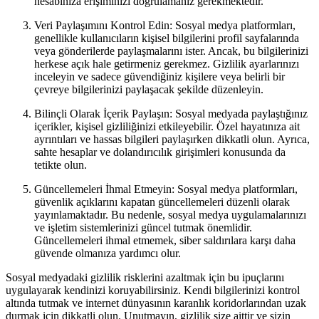
hesabınıza erişiminizi doğrulamanız gerekmektedir.
Veri Paylaşımını Kontrol Edin: Sosyal medya platformları,
genellikle kullanıcıların kişisel bilgilerini profil sayfalarında
veya gönderilerde paylaşmalarını ister. Ancak, bu bilgilerinizi
herkese açık hale getirmeniz gerekmez. Gizlilik ayarlarınızı
inceleyin ve sadece güvendiğiniz kişilere veya belirli bir
çevreye bilgilerinizi paylaşacak şekilde düzenleyin.
Bilinçli Olarak İçerik Paylaşın: Sosyal medyada paylaştığınız
içerikler, kişisel gizliliğinizi etkileyebilir. Özel hayatınıza ait
ayrıntıları ve hassas bilgileri paylaşırken dikkatli olun. Ayrıca,
sahte hesaplar ve dolandırıcılık girişimleri konusunda da
tetikte olun.
Güncellemeleri İhmal Etmeyin: Sosyal medya platformları,
güvenlik açıklarını kapatan güncellemeleri düzenli olarak
yayınlamaktadır. Bu nedenle, sosyal medya uygulamalarınızı
ve işletim sistemlerinizi güncel tutmak önemlidir.
Güncellemeleri ihmal etmemek, siber saldırılara karşı daha
güvende olmanıza yardımcı olur.
Sosyal medyadaki gizlilik risklerini azaltmak için bu ipuçlarını
uygulayarak kendinizi koruyabilirsiniz. Kendi bilgilerinizi kontrol
altında tutmak ve internet dünyasının karanlık koridorlarından uzak
durmak için dikkatli olun. Unutmayın, gizlilik size aittir ve sizin