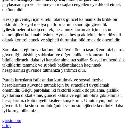
paylaşmamaya ve istenmeyen mesajları engellemeye dikkat etmek
de önemlidir.
Hesap güvenliği için sürekli olarak güncel kalmanız da kritik bir
faktördür. Sosyal medya platformlarının sunduğu güvenlik
iyileştirmelerini takip ederek, hesabınızı korumak için en son
teknolojileri kullanabilirsiniz. Ayrıca, hesap aktivitelerinizi düzenli
olarak kontrol etmek ve şüpheli durumları bildirmek de önemlidir.
Son olarak, eğitim ve farkındalık büyük önem taşır. Kendinizi parola
güvenliği, phishing saldırıları ve diğer tehlikeler konusunda
bilgilendirmek, daha iyi kararlar almanızı sağlar. Sosyal mühendislik
taktiklerini tanımak ve şüpheli bağlantılardan kaçınmak,
hesaplarınızı güvende tutmanıza yardımcı olur.
Parola kırıcıların istilasından kurtulmak ve sosyal medya
hesaplarımızı güvende tutmak için bu stratejileri uygulamak
önemlidir. Güçlü parolalar, iki faktörlü kimlik doğrulama, gizlilik
ayarlarına dikkat etme, güncel kalma ve eğitimli olma gibi adımlar,
hesaplarımızı kötü niyetli kişilere karşı korur. Unutmayın, online
güvenlik herkesin sorumluluğudur ve bu stratejilerle kendinizi daha
iyi koruyabilirsiniz.
giristr.com
Giriş