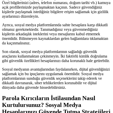
Özel bilgilerinizi (adres, telefon numarası, doğum tarihi vb.) kamuya
açık profillerinizde paylaşmaktan kaçının. Sadece güvendiğiniz
kişilerle paylaşmak istediğiniz bilgilere erişim sağlamak için gizlilik
ayarlarınızı düzenleyin.
Ayrıca, sosyal medya platformlarında sahte hesaplara karşı dikkatli
olmanız gerekmektedir. Tanımadığınız veya güvenmediğiniz
kişilerin arkadaşlık isteklerini veya mesajlarını kabul etmemek
önemlidir. Bilinmeyen kaynaklardan gelen bağlantılara tıklamaktan
da kaçınmalısınız.
Son olarak, sosyal medya platformlarının sağladığı güvenlik
araçlarını kullanmaktan çekinmeyin. İki faktörlü kimlik doğrulama
gibi güvenlik özellikleri hesaplarınızı daha korunaklı hale getirebilir.
Sosyal medyanın avantajlarından faydalanırken, dijital güvenliğinizi
sağlamak için bu ipuçlarını uygulamak önemlidir. Sosyal medya
platformlarının sunduğu güvenlik seçeneklerini takip ederek ve
dikkatli davranarak, siber tehlikelerden korunabilir ve dijital
dünyada daha güvende hissedebilirsiniz.
Parola Kırıcıların İstilasından Nasıl
Kurtulursunuz? Sosyal Medya
Hesaplarınızı Güvende Tutma Stratejileri