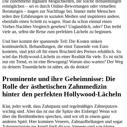
Die zunehmend digitalen Möglichkeiten, die solche Behandlungen
ermöglichen – sei es durch Online-Bewertungen oder virtuellen
Beratungen – tragen zur Nachfrage bei. Immer mehr Menschen
teilen ihre Erfahrungen in sozialen Medien und inspirieren andere,
ebenfalls einen Schritt zu wagen. Hast du schon einmal einen
Vorher-Nachher-Vergleich gesehen? Unglaublich, oder? Das treibt
viele an, selbst die Reise zum perfekten Lächeln zu beginnen.
Und hier kommt der spannende Teil: Die Kosten sinken
kontinuierlich. Behandlungen, die einst Tausende von Euro
kosteten, sind jetzt oft für einen Bruchteil des Preises erhältlich. So
wird das Hollywood-Lächeln zu einer Realität für viele. Es ist nicht
nur ein Trend, es ist eine Bewegung! Warum also warten? Der Weg
zu deinem Traumlächeln ist näher, als du denkst!
Prominente und ihre Geheimnisse: Die
Rolle der ästhetischen Zahnmedizin
hinter den perfekten Hollywood-Lächeln
Klar, jeder weiß, dass Zahnpasta und regelmäßiges Zähneputzen
wichtig sind. Aber das ist nur die Spitze des Eisbergs! Wenn wir
über die Berühmtheiten sprechen, sind wir oft in einem ganz
anderen Spiel. Hier kommen Veneers, Zahnaufhellungen und sogar
Zahnimplantate ins Spiel! Stell dir vor, Veneers sind wie kleine