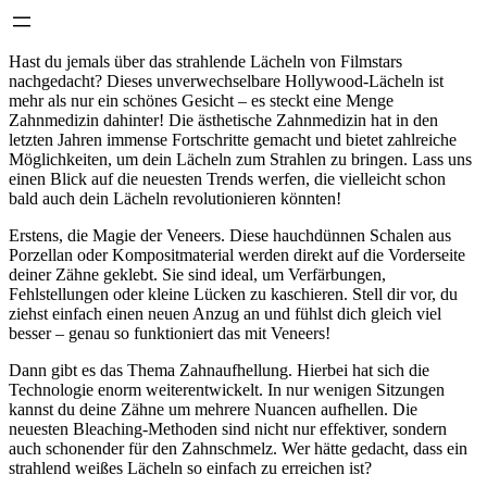
Hast du jemals über das strahlende Lächeln von Filmstars
nachgedacht? Dieses unverwechselbare Hollywood-Lächeln ist
mehr als nur ein schönes Gesicht – es steckt eine Menge
Zahnmedizin dahinter! Die ästhetische Zahnmedizin hat in den
letzten Jahren immense Fortschritte gemacht und bietet zahlreiche
Möglichkeiten, um dein Lächeln zum Strahlen zu bringen. Lass uns
einen Blick auf die neuesten Trends werfen, die vielleicht schon
bald auch dein Lächeln revolutionieren könnten!
Erstens, die Magie der Veneers. Diese hauchdünnen Schalen aus
Porzellan oder Kompositmaterial werden direkt auf die Vorderseite
deiner Zähne geklebt. Sie sind ideal, um Verfärbungen,
Fehlstellungen oder kleine Lücken zu kaschieren. Stell dir vor, du
ziehst einfach einen neuen Anzug an und fühlst dich gleich viel
besser – genau so funktioniert das mit Veneers!
Dann gibt es das Thema Zahnaufhellung. Hierbei hat sich die
Technologie enorm weiterentwickelt. In nur wenigen Sitzungen
kannst du deine Zähne um mehrere Nuancen aufhellen. Die
neuesten Bleaching-Methoden sind nicht nur effektiver, sondern
auch schonender für den Zahnschmelz. Wer hätte gedacht, dass ein
strahlend weißes Lächeln so einfach zu erreichen ist?