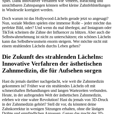
Spiel. Dank innovativer Verfahren wie Veneers, Bleaching und
unsichtbaren Zahnspangen können selbst kleine Zahnfehlstellungen
in Windeseile korrigiert werden.
Doch warum ist das Hollywood-Lächeln gerade jetzt so angesagt?
Nun, soziale Medien spielen eine immense Rolle – jeder möchte das
perfekte Bild, oder? Und wenn du mal überlegst, auf Instagram oder
TikTok scheinen die Zähne der Influencer zu blitzen. Aber auch die
Selbstwahrnehmung ist nicht zu unterschätzen; ein schönes Lächeln
kann das Selbstbewusstsein enorm steigern. Wer möchte nicht mit
einem strahlenden Lächeln durchs Leben gehen?
Die Zukunft des strahlenden Lächelns:
Innovative Verfahren der ästhetischen
Zahnmedizin, die für Aufsehen sorgen
Hast du jemals darüber nachgedacht, wie weit die Zahnmedizin
gekommen ist? Früher war ein strahlendes Lächeln oft mit
schmerzhaften Behandlungen und langen Wartezeiten verbunden.
Heute, in der aufregenden Welt der ästhetischen Zahnmedizin,
erleben wir eine wahre Revolution! Hast du jemals von 3D-Druck
in der Zahnmedizin gehört? Stell dir vor, du könntest deine
Zahnkorrektur in wenigen Sitzungen erhalten, ohne die lästigen
Drähte und empfindlichen Anpassen. Genau das macht der 3D-