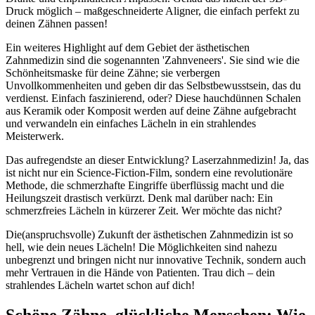
Druck möglich – maßgeschneiderte Aligner, die einfach perfekt zu
deinen Zähnen passen!
Ein weiteres Highlight auf dem Gebiet der ästhetischen
Zahnmedizin sind die sogenannten 'Zahnveneers'. Sie sind wie die
Schönheitsmaske für deine Zähne; sie verbergen
Unvollkommenheiten und geben dir das Selbstbewusstsein, das du
verdienst. Einfach faszinierend, oder? Diese hauchdünnen Schalen
aus Keramik oder Komposit werden auf deine Zähne aufgebracht
und verwandeln ein einfaches Lächeln in ein strahlendes
Meisterwerk.
Das aufregendste an dieser Entwicklung? Laserzahnmedizin! Ja, das
ist nicht nur ein Science-Fiction-Film, sondern eine revolutionäre
Methode, die schmerzhafte Eingriffe überflüssig macht und die
Heilungszeit drastisch verkürzt. Denk mal darüber nach: Ein
schmerzfreies Lächeln in kürzerer Zeit. Wer möchte das nicht?
Die(anspruchsvolle) Zukunft der ästhetischen Zahnmedizin ist so
hell, wie dein neues Lächeln! Die Möglichkeiten sind nahezu
unbegrenzt und bringen nicht nur innovative Technik, sondern auch
mehr Vertrauen in die Hände von Patienten. Trau dich – dein
strahlendes Lächeln wartet schon auf dich!
Schöne Zähne, glückliche Menschen: Wie