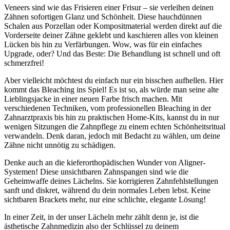
Veneers sind wie das Frisieren einer Frisur – sie verleihen deinen
Zähnen sofortigen Glanz und Schönheit. Diese hauchdünnen
Schalen aus Porzellan oder Kompositmaterial werden direkt auf die
Vorderseite deiner Zähne geklebt und kaschieren alles von kleinen
Lücken bis hin zu Verfärbungen. Wow, was für ein einfaches
Upgrade, oder? Und das Beste: Die Behandlung ist schnell und oft
schmerzfrei!
Aber vielleicht möchtest du einfach nur ein bisschen aufhellen. Hier
kommt das Bleaching ins Spiel! Es ist so, als würde man seine alte
Lieblingsjacke in einer neuen Farbe frisch machen. Mit
verschiedenen Techniken, vom professionellen Bleaching in der
Zahnarztpraxis bis hin zu praktischen Home-Kits, kannst du in nur
wenigen Sitzungen die Zahnpflege zu einem echten Schönheitsritual
verwandeln. Denk daran, jedoch mit Bedacht zu wählen, um deine
Zähne nicht unnötig zu schädigen.
Denke auch an die kieferorthopädischen Wunder von Aligner-
Systemen! Diese unsichtbaren Zahnspangen sind wie die
Geheimwaffe deines Lächelns. Sie korrigieren Zahnfehlstellungen
sanft und diskret, während du dein normales Leben lebst. Keine
sichtbaren Brackets mehr, nur eine schlichte, elegante Lösung!
In einer Zeit, in der unser Lächeln mehr zählt denn je, ist die
ästhetische Zahnmedizin also der Schlüssel zu deinem