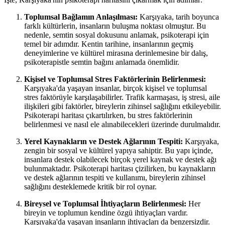
Toplumsal Bağlamın Anlaşılması:
Karşıyaka, tarih boyunca
farklı kültürlerin, insanların buluşma noktası olmuştur. Bu
nedenle, semtin sosyal dokusunu anlamak, psikoterapi için
temel bir adımdır. Kentin tarihine, insanlarının geçmiş
deneyimlerine ve kültürel mirasına derinlemesine bir dalış,
psikoterapistle semtin bağını anlamada önemlidir.
Kişisel ve Toplumsal Stres Faktörlerinin Belirlenmesi:
Karşıyaka'da yaşayan insanlar, birçok kişisel ve toplumsal
stres faktörüyle karşılaşabilirler. Trafik karmaşası, iş stresi, aile
ilişkileri gibi faktörler, bireylerin zihinsel sağlığını etkileyebilir.
Psikoterapi haritası çıkartılırken, bu stres faktörlerinin
belirlenmesi ve nasıl ele alınabilecekleri üzerinde durulmalıdır.
Yerel Kaynakların ve Destek Ağlarının Tespiti:
Karşıyaka,
zengin bir sosyal ve kültürel yapıya sahiptir. Bu yapı içinde,
insanlara destek olabilecek birçok yerel kaynak ve destek ağı
bulunmaktadır. Psikoterapi haritası çizilirken, bu kaynakların
ve destek ağlarının tespiti ve kullanımı, bireylerin zihinsel
sağlığını desteklemede kritik bir rol oynar.
Bireysel ve Toplumsal İhtiyaçların Belirlenmesi:
Her
bireyin ve toplumun kendine özgü ihtiyaçları vardır.
Karşıyaka'da yaşayan insanların ihtiyaçları da benzersizdir.