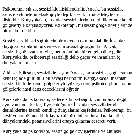
Psikoterapi, sık sık sessizlikle ilişkilendirilir. Ancak, bu sessizlik
sadece kelimelerin eksikliğiyle değil, içsel bir mücadeleyle de
ilişkilidir. Karşıyaka'da, insanlar sessizliklerinin derinliklerinde kendi
gölgeleriyle karşılaşıyorlar. Psikoterapi, bu sessiz gölge dövüşlerinde
bir rehber olabilir.
Sessizlik, zihinsel sağlık için bir meydan okuma olabilir. İnsanlar,
duygusal yaralarını gizlemek için sessizliğe sığınırlar. Ancak,
sessizlik çoğu zaman iyileşmenin önünde bir engel haline gelir.
Karşıyaka'da, psikoterapi sessizliği delip geçer ve insanların iç
dünyalarına ulaşır.
Zihinsel iyileşme, sessizlikle başlar. Ancak, bu sessizlik, çoğu zaman
kendi içinde gürültülü bir savaşı barındırır. Karşıyaka'da, insanlar
sessizliklerinde kendi gölgeleriyle yüzleşirken, psikoterapi onlara bu
gölgelerle nasıl dans edeceklerini öğretir.
Karşıyaka'da psikoterapi, sadece zihinsel sağlık için bir araç değil,
aynı zamanda bir keşif yolculuğudur. İnsanlar, sessizliklerinin
derinliklerine inerek kendi iç dünyalarını keşfederler. Psikoterapi, bu
keşif yolculuğunda bir kılavuz rolü üstlenir ve insanlara kendi iç
dünyalarındaki potansiyellerini ortaya çıkarma cesareti verir.
Karşıyaka'da psikoterapi, sessiz gölge dövüşlerinde ve zihinsel