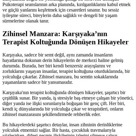
Psikoterapi seanslarının arka planında, kırılganlıklarını kabul etmek
ve güçlü yanlarını keşfetmek için cesaretleri sınanır. bu sessiz
iyileşme süreci, bireylerin daha sağlıklı ve dengeli bir yaşam
sürmelerine olanak tanır.
Zihinsel Manzara: Karşıyaka’nın
Terapist Koltuğunda Dönüşen Hikayeler
Karşıyaka, sadece bir semt değil, aynı zamanda insanların
hayatlarına dokunan derin hikayelerin de merkezi haline gelmiş
durumda. Burada, her biri kendi benzersiz arayışlarını ve
zorluklarını yaşayan insanlar, terapist koltuğuna oturduklarında, bir
yolculuğa çıkarlar. Zihinsel manzara, bu semtin sokaklarında
yaşananların sadece bir yansımasıdır.
Karşıyaka'nın terapist koltuğunda dönüşen hikayeler, şaşırtıcı bir
çeşitlilik sunar. Bir yanda, iş stresiyle baş etmeye çalışan bir yönetici,
diğer yanda ise ilişki sorunlarıyla boğuşan bir genç çift. Her biri,
kendi iç dünyalarında bir yolculuğa çıkar ve terapistleri, onların
zihinsel manzarasını şekillendirmede rehberlik eder.
Bu hikayelerdeki şaşırtıcı detaylar, insan zihninin derinliklerine
yolculuk etmemizi sağlar. Bir hasta, çocukluk travmalarıyla
yüzleşirken, diğeri geçmiş ilişkilerinin izlerini silmeye çalışır.