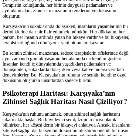
Terapistin koltuğunda, her birinin duygusal patlamaları ve
aydınlanmaları, zihinsel manzaranın renklerini ve dokusunu
oluşturur.
Karşıyaka'nın sokaklarında dolaşırken, insanların yaşamlarının bu
derinliklerine dair bir fikir edinmek mümkün. Her dükkanın, her
parkın, her insanın ardında yatan bir hikaye vardır ve bu hikayeler,
terapist koltuğunda dönüşerek yeni bir anlam kazanır.
Bu semtin zihinsel manzarası, sadece terapistlerin ofislerinde değil,
aynı zamanda günlük yaşamın her alanında da kendini gösterir.
İnsanlar, kendi iç dünyalarında yaşadıkları patlamaları ve
dönüşümleri, sokaklarda dolaşırken veya kahve molası verirken
deneyimlerler. Bu, Karşıyaka'nın ruhunu ve semtin kendine özgü
dokusunu oluşturan unsurlardan sadece biridir.
Psikoterapi Haritası: Karşıyaka’nın
Zihinsel Sağlık Haritası Nasıl Çiziliyor?
Karşıyaka'nın ruhunu anlamak, onun zihinsel sağlık haritasını
çıkarmakla başlar. Bu büyüleyici semt, İzmir'in incisi olarak
bilinirken, her köşesi derin bir hikayeyi anlatıyor. Ancak, insanların
zihinsel sağlığı da, bu semtin dokusunu oluşturan önemli bir unsur.
İşte, Karşıyaka'nın psikoterapi haritasını çıkarmak için adımlar: