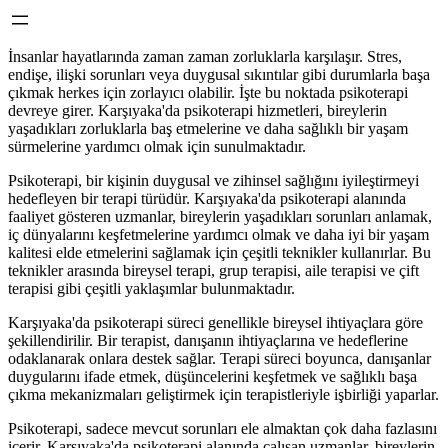
İnsanlar hayatlarında zaman zaman zorluklarla karşılaşır. Stres,
endişe, ilişki sorunları veya duygusal sıkıntılar gibi durumlarla başa
çıkmak herkes için zorlayıcı olabilir. İşte bu noktada psikoterapi
devreye girer. Karşıyaka'da psikoterapi hizmetleri, bireylerin
yaşadıkları zorluklarla baş etmelerine ve daha sağlıklı bir yaşam
sürmelerine yardımcı olmak için sunulmaktadır.
Psikoterapi, bir kişinin duygusal ve zihinsel sağlığını iyileştirmeyi
hedefleyen bir terapi türüdür. Karşıyaka'da psikoterapi alanında
faaliyet gösteren uzmanlar, bireylerin yaşadıkları sorunları anlamak,
iç dünyalarını keşfetmelerine yardımcı olmak ve daha iyi bir yaşam
kalitesi elde etmelerini sağlamak için çeşitli teknikler kullanırlar. Bu
teknikler arasında bireysel terapi, grup terapisi, aile terapisi ve çift
terapisi gibi çeşitli yaklaşımlar bulunmaktadır.
Karşıyaka'da psikoterapi süreci genellikle bireysel ihtiyaçlara göre
şekillendirilir. Bir terapist, danışanın ihtiyaçlarına ve hedeflerine
odaklanarak onlara destek sağlar. Terapi süreci boyunca, danışanlar
duygularını ifade etmek, düşüncelerini keşfetmek ve sağlıklı başa
çıkma mekanizmaları geliştirmek için terapistleriyle işbirliği yaparlar.
Psikoterapi, sadece mevcut sorunları ele almaktan çok daha fazlasını
içerir. Karşıyaka'da psikoterapi alanında çalışan uzmanlar, bireylerin