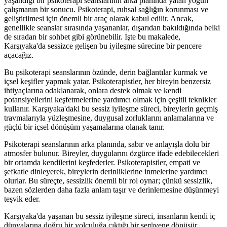
yaşandığı bir psikoterapi seanslarının arka planında yatan yoğun
çalışmanın bir sonucu. Psikoterapi, ruhsal sağlığın korunması ve
geliştirilmesi için önemli bir araç olarak kabul edilir. Ancak,
genellikle seanslar sırasında yaşananlar, dışarıdan bakıldığında belki
de sıradan bir sohbet gibi görünebilir. İşte bu makalede,
Karşıyaka'da sessizce gelişen bu iyileşme sürecine bir pencere
açacağız.
Bu psikoterapi seanslarının özünde, derin bağlantılar kurmak ve
içsel keşifler yapmak yatar. Psikoterapistler, her bireyin benzersiz
ihtiyaçlarına odaklanarak, onlara destek olmak ve kendi
potansiyellerini keşfetmelerine yardımcı olmak için çeşitli teknikler
kullanır. Karşıyaka'daki bu sessiz iyileşme süreci, bireylerin geçmiş
travmalarıyla yüzleşmesine, duygusal zorluklarını anlamalarına ve
güçlü bir içsel dönüşüm yaşamalarına olanak tanır.
Psikoterapi seanslarının arka planında, sabır ve anlayışla dolu bir
atmosfer bulunur. Bireyler, duygularını özgürce ifade edebilecekleri
bir ortamda kendilerini keşfederler. Psikoterapistler, empati ve
şefkatle dinleyerek, bireylerin derinliklerine inmelerine yardımcı
olurlar. Bu süreçte, sessizlik önemli bir rol oynar; çünkü sessizlik,
bazen sözlerden daha fazla anlam taşır ve derinlemesine düşünmeyi
teşvik eder.
Karşıyaka'da yaşanan bu sessiz iyileşme süreci, insanların kendi iç
dünyalarına doğru bir yolculuğa çıktığı bir serüvene dönüşür.