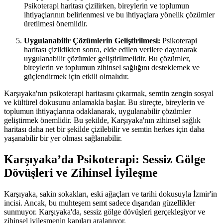
Psikoterapi haritası çizilirken, bireylerin ve toplumun
ihtiyaçlarının belirlenmesi ve bu ihtiyaçlara yönelik çözümler
üretilmesi önemlidir.
Uygulanabilir Çözümlerin Geliştirilmesi:
Psikoterapi
haritası çizildikten sonra, elde edilen verilere dayanarak
uygulanabilir çözümler geliştirilmelidir. Bu çözümler,
bireylerin ve toplumun zihinsel sağlığını desteklemek ve
güçlendirmek için etkili olmalıdır.
Karşıyaka'nın psikoterapi haritasını çıkarmak, semtin zengin sosyal
ve kültürel dokusunu anlamakla başlar. Bu süreçte, bireylerin ve
toplumun ihtiyaçlarına odaklanarak, uygulanabilir çözümler
geliştirmek önemlidir. Bu şekilde, Karşıyaka'nın zihinsel sağlık
haritası daha net bir şekilde çizilebilir ve semtin herkes için daha
yaşanabilir bir yer olması sağlanabilir.
Karşıyaka’da Psikoterapi: Sessiz Gölge
Dövüşleri ve Zihinsel İyileşme
Karşıyaka, sakin sokakları, eski ağaçları ve tarihi dokusuyla İzmir'in
incisi. Ancak, bu muhteşem semt sadece dışarıdan güzellikler
sunmuyor. Karşıyaka'da, sessiz gölge dövüşleri gerçekleşiyor ve
zihinsel iyileşmenin kapıları aralanıyor.