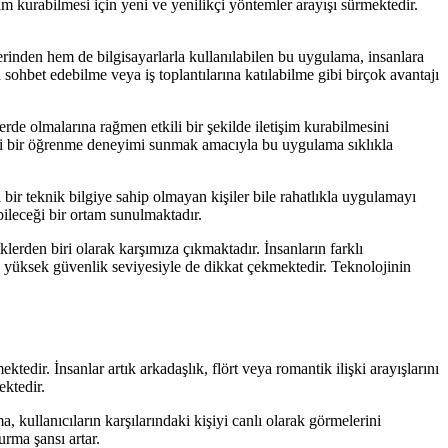
eşim kurabilmesi için yeni ve yenilikçi yöntemler arayışı sürmektedir.
rinden hem de bilgisayarlarla kullanılabilen bu uygulama, insanlara
n sohbet edebilme veya iş toplantılarına katılabilme gibi birçok avantajı
rde olmalarına rağmen etkili bir şekilde iletişim kurabilmesini
imli bir öğrenme deneyimi sunmak amacıyla bu uygulama sıklıkla
ir teknik bilgiye sahip olmayan kişiler bile rahatlıkla uygulamayı
bileceği bir ortam sunulmaktadır.
lerden biri olarak karşımıza çıkmaktadır. İnsanların farklı
ve yüksek güvenlik seviyesiyle de dikkat çekmektedir. Teknolojinin
edir. İnsanlar artık arkadaşlık, flört veya romantik ilişki arayışlarını
ektedir.
 kullanıcıların karşılarındaki kişiyi canlı olarak görmelerini
urma şansı artar.