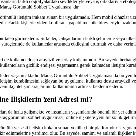
İnsanların farklı coğrafyalardaki sevdikleriyle veya iş ortaklarıyla etkil
 “Maraş Görüntülü Sohbet Uygulaması”dır.
örüntülü iletişim imkanı sunan bir uygulamadır. Hem mobil cihazlar üze
edir. Farklı kişilerle video konferans yapabilme, aile bireyleriyle uzakta
alep görmektedir. Şirketler, çalışanlarının farklı şehirlerde veya ülkele
 süreçlerinde de kullanıcılar arasında etkileşimi artırmak ve daha ver
de kullanıcı dostu arayüzü ve kolay kullanımıdır. Bu sayede herhangi b
ullanıcıların gizlilik endişesi yaşamasına gerek kalmadan iletişim kura
enilikler yaşanmaktadır. Maraş Görüntülü Sohbet Uygulaması da bu yenilik
i iletişim kurabilmesini sağlayan bu uygulama, kullanıcı dostu arayüzü 
enilikçi iletişim araçlarının kullanımının artması beklenmektedir.
e İlişkilerin Yeni Adresi mi?
arı da hızla gelişmekte ve insanların yaşamlarında önemli bir yer edinmekt
raş görüntülü sohbet uygulaması, online ilişkilere yeni bir soluk getirm
ntülü ve sesli iletişim imkanı sunan yenilikçi bir platformdur. Uygulama,
kir edinmelerine yardımcı olur. Bu sayede, samimi ve anlamlı ilişkiler k