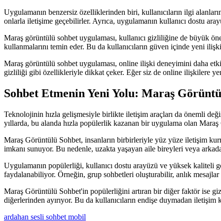
Uygulamanın benzersiz özelliklerinden biri, kullanıcıların ilgi alanların
onlarla iletişime geçebilirler. Ayrıca, uygulamanın kullanıcı dostu 
Maraş görüntülü sohbet uygulaması, kullanıcı gizliliğine de büyük önem 
kullanmalarını temin eder. Bu da kullanıcıların güven içinde yeni ilişk
Maraş görüntülü sohbet uygulaması, online ilişki deneyimini daha etkileş
gizliliği gibi özellikleriyle dikkat çeker. Eğer siz de online ilişkilere
Sohbet Etmenin Yeni Yolu: Maraş Görüntül
Teknolojinin hızla gelişmesiyle birlikte iletişim araçları da önemli d
yıllarda, bu alanda hızla popülerlik kazanan bir uygulama olan Maraş G
Maraş Görüntülü Sohbet, insanların birbirleriyle yüz yüze iletişim kur
imkanı sunuyor. Bu nedenle, uzakta yaşayan aile bireyleri veya arkad
Uygulamanın popülerliği, kullanıcı dostu arayüzü ve yüksek kaliteli g
faydalanabiliyor. Örneğin, grup sohbetleri oluşturabilir, anlık mesajlar
Maraş Görüntülü Sohbet'in popülerliğini artıran bir diğer faktör ise giz
diğerlerinden ayırıyor. Bu da kullanıcıların endişe duymadan iletişim k
ardahan sesli sohbet mobil