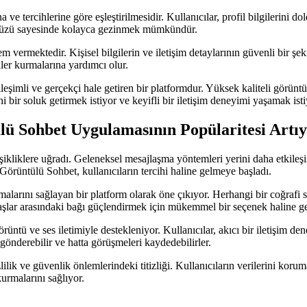
a ve tercihlerine göre eşleştirilmesidir. Kullanıcılar, profil bilgilerini 
arayüzü sayesinde kolayca gezinmek mümkündür.
vermektedir. Kişisel bilgilerin ve iletişim detaylarının güvenli bir şek
iler kurmalarına yardımcı olur.
imli ve gerçekçi hale getiren bir platformdur. Yüksek kaliteli görüntülü 
 yeni bir soluk getirmek istiyor ve keyifli bir iletişim deneyimi yaşamak i
ü Sohbet Uygulamasının Popülaritesi Artı
eğişikliklere uğradı. Geleneksel mesajlaşma yöntemleri yerini daha etkil
örüntülü Sohbet, kullanıcıların tercihi haline gelmeye başladı.
malarını sağlayan bir platform olarak öne çıkıyor. Herhangi bir coğrafi 
aşlar arasındaki bağı güçlendirmek için mükemmel bir seçenek haline ge
örüntü ve ses iletimiyle destekleniyor. Kullanıcılar, akıcı bir iletişi
 gönderebilir ve hatta görüşmeleri kaydedebilirler.
lilik ve güvenlik önlemlerindeki titizliği. Kullanıcıların verilerini kor
urmalarını sağlıyor.