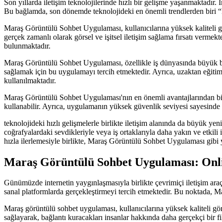
Son yıllarda iletişim teknolojilerinde hızlı bir gelişme yaşanmaktadır. 
Bu bağlamda, son dönemde teknolojideki en önemli trendlerden biri
Maraş Görüntülü Sohbet Uygulaması, kullanıcılarına yüksek kaliteli g
gerçek zamanlı olarak görsel ve işitsel iletişim sağlama fırsatı vermekt
bulunmaktadır.
Maraş Görüntülü Sohbet Uygulaması, özellikle iş dünyasında büyük bir t
sağlamak için bu uygulamayı tercih etmektedir. Ayrıca, uzaktan eğitim
kullanılmaktadır.
Maraş Görüntülü Sohbet Uygulaması'nın en önemli avantajlarından biri 
kullanabilir. Ayrıca, uygulamanın yüksek güvenlik seviyesi sayesinde k
teknolojideki hızlı gelişmelerle birlikte iletişim alanında da büyük y
coğrafyalardaki sevdikleriyle veya iş ortaklarıyla daha yakın ve etkil
hızla ilerlemesiyle birlikte, Maraş Görüntülü Sohbet Uygulaması gibi y
Maraş Görüntülü Sohbet Uygulaması: Onlin
Günümüzde internetin yaygınlaşmasıyla birlikte çevrimiçi iletişim araçl
sanal platformlarda gerçekleştirmeyi tercih etmektedir. Bu noktada, Ma
Maraş görüntülü sohbet uygulaması, kullanıcılarına yüksek kaliteli görü
sağlayarak, bağlantı kuracakları insanlar hakkında daha gerçekçi bir fi