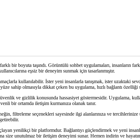
 farklı bir boyuta taşındı. Görüntülü sohbet uygulamaları, insanların farkl
llanıcılarına eşsiz bir deneyim sunmak için tasarlanmıştır.
larla kullanılabilir. İster yeni insanlarla tanışmak, ister uzaktaki sevd
ayüze sahip olmasıyla dikkat çeken bu uygulama, hızlı bağlantı özelliği 
nlik ve gizlilik konusunda hassasiyet göstermesidir. Uygulama, kullanıc
üvenli bir ortamda iletişim kurmanıza olanak tanır.
in, filtreleme seçenekleri sayesinde ilgi alanlarınıza ve tercihlerinize u
etirebilir.
layan yenilikçi bir platformdur. Bağlantıyı güçlendirmek ve yeni insanl
ma size unutulmaz bir iletişim deneyimi sunar. Hemen indirin ve hayatın