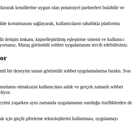
doldurarak kendilerine uygun olan potansiyel partnerleri bulabilir ve
ilde korunmasını sağlayarak, kullanıcıların rahatlıkla platformu
iletişim imkanı, kişiselleştirilmiş eşleştirme sistemi ve kullanıcı
stiyorsanız, Maraş görüntülü sohbet uygulamasını tercih edebilirsiniz.
yor
eşimli bir deneyim sunan görüntülü sohbet uygulamalarına bıraktı. Son
sınırlama olmaksızın kullanıcılara anlık ve gerçek zamanlı sohbet
liyor.
m deneyimi yaşarken aynı zamanda uygulamanın sunduğu özelliklerden de
umak için güçlü şifreleme teknolojilerini kullanması, uygulamayı