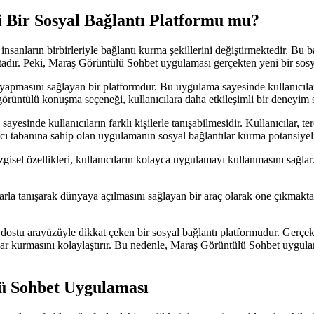
 Bir Sosyal Bağlantı Platformu mu?
insanların birbirleriyle bağlantı kurma şekillerini değiştirmektedir. 
ktadır. Peki, Maraş Görüntülü Sohbet uygulaması gerçekten yeni bir sos
yapmasını sağlayan bir platformdur. Bu uygulama sayesinde kullanıcılar
ra görüntülü konuşma seçeneği, kullanıcılara daha etkileşimli bir deneyim 
yesinde kullanıcıların farklı kişilerle tanışabilmesidir. Kullanıcılar, terc
nıcı tabanına sahip olan uygulamanın sosyal bağlantılar kurma potansiyelin
isel özellikleri, kullanıcıların kolayca uygulamayı kullanmasını sağla
larla tanışarak dünyaya açılmasını sağlayan bir araç olarak öne çıkmaktadı
 dostu arayüzüyle dikkat çeken bir sosyal bağlantı platformudur. Gerçek
lar kurmasını kolaylaştırır. Bu nedenle, Maraş Görüntülü Sohbet uygulam
ü Sohbet Uygulaması