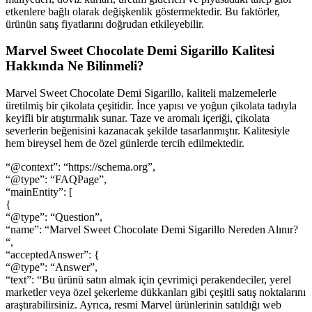
etkenlere bağlı olarak değişkenlik göstermektedir. Bu faktörler,
ürünün satış fiyatlarını doğrudan etkileyebilir.
Marvel Sweet Chocolate Demi Sigarillo Kalitesi
Hakkında Ne Bilinmeli?
Marvel Sweet Chocolate Demi Sigarillo, kaliteli malzemelerle
üretilmiş bir çikolata çeşitidir. İnce yapısı ve yoğun çikolata tadıyla
keyifli bir atıştırmalık sunar. Taze ve aromalı içeriği, çikolata
severlerin beğenisini kazanacak şekilde tasarlanmıştır. Kalitesiyle
hem bireysel hem de özel günlerde tercih edilmektedir.
“@context”: “https://schema.org”,
“@type”: “FAQPage”,
“mainEntity”: [
{
“@type”: “Question”,
“name”: “Marvel Sweet Chocolate Demi Sigarillo Nereden Alınır?
“,
“acceptedAnswer”: {
“@type”: “Answer”,
“text”: “Bu ürünü satın almak için çevrimiçi perakendeciler, yerel
marketler veya özel şekerleme dükkanları gibi çeşitli satış noktalarını
araştırabilirsiniz. Ayrıca, resmi Marvel ürünlerinin satıldığı web