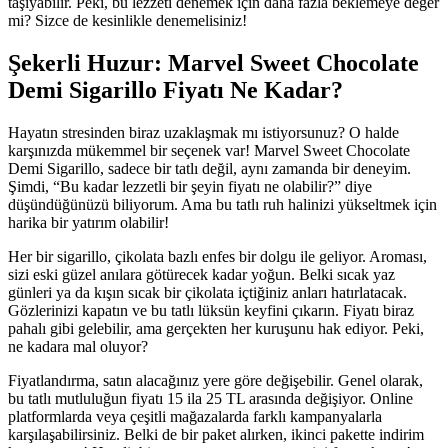
taşıyabilir. Peki, bu lezzeti denemek için daha fazla beklemeye değer
mi? Sizce de kesinlikle denemelisiniz!
Şekerli Huzur: Marvel Sweet Chocolate
Demi Sigarillo Fiyatı Ne Kadar?
Hayatın stresinden biraz uzaklaşmak mı istiyorsunuz? O halde
karşınızda mükemmel bir seçenek var! Marvel Sweet Chocolate
Demi Sigarillo, sadece bir tatlı değil, aynı zamanda bir deneyim.
Şimdi, “Bu kadar lezzetli bir şeyin fiyatı ne olabilir?” diye
düşündüğünüzü biliyorum. Ama bu tatlı ruh halinizi yükseltmek için
harika bir yatırım olabilir!
Her bir sigarillo, çikolata bazlı enfes bir dolgu ile geliyor. Aroması,
sizi eski güzel anılara götürecek kadar yoğun. Belki sıcak yaz
günleri ya da kışın sıcak bir çikolata içtiğiniz anları hatırlatacak.
Gözlerinizi kapatın ve bu tatlı lüksün keyfini çıkarın. Fiyatı biraz
pahalı gibi gelebilir, ama gerçekten her kuruşunu hak ediyor. Peki,
ne kadara mal oluyor?
Fiyatlandırma, satın alacağınız yere göre değişebilir. Genel olarak,
bu tatlı mutluluğun fiyatı 15 ila 25 TL arasında değişiyor. Online
platformlarda veya çeşitli mağazalarda farklı kampanyalarla
karşılaşabilirsiniz. Belki de bir paket alırken, ikinci pakette indirim