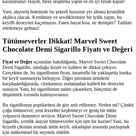
kazanırsınız! Haydi, biraz araştırma yapın ve en iyi fırsatı kapın!
Yani, alışveriş listenizde bu şekerli huzurun yer alması kesinlikle
akıllıca olacak. Kendinize ve sevdiklerinize bir iyilik yapın, bu
keyifli deneyimi kaçırmayın. Zaten hayat kısa, ne demişler? Tatlıları
ertelemeye gelmez!
Tütünseverler Dikkat! Marvel Sweet
Chocolate Demi Sigarillo Fiyatı ve Değeri
Fiyat ve Değer
açısından bakıldığında, Marvel Sweet Chocolate
Demi Sigarillo, sunduğu lezzet ve kalitesi ile dikkat çekiyor.
Gerçekten de, bu sigarillonun fiyatı, tasarruflu bir yaklaşımla harika
bir keyif sunmasıyla birleşiyor. Diğer premium ürünlerle
karşılaştırdığınızda, cüzdanınızı zorlamadan kaliteli bir deneyim
sunuyor. Yani, bu sigarillonun tadını çıkarırken, bütçenizi de
düşünmek zorunda kalmıyorsunuz.
Bu sigarillonun popülaritesi de göz ardı edilemez. Neden mi? Çünkü
çoğu tütünsever, yeni lezzetler keşfetmeyi ve geniş bir tütün
yelpazesi denemeyi seviyor. Marvel Sweet Chocolate Demi
Sigarillo, yenilik arayan tütünseverler için tam bir hazine! Yani, bu
lezzetli çikolata aromalı tütün keyfi, arkadaşlar arasında paylaşmak
için mükemmel bir seçenek olabilir.