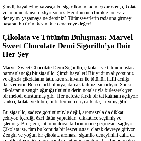
Şimdi, hayal edin; yavaşça bu sigarillonun tadını çıkarırken, çikolata
ve tütünün dansını izliyorsunuz. Her dumanla birlikte bu eşsiz
deneyimi yaşamaya ne dersiniz? Tütünseverlerin radarına girmeyi
başaran bu ürün, kesinlikle denemeye değer!
Çikolata ve Tütünün Buluşması: Marvel
Sweet Chocolate Demi Sigarillo’ya Dair
Her Şey
Marvel Sweet Chocolate Demi Sigarillo, çikolata ve tütünün ustaca
harmanlandığı bir sigarillo. Şimdi hayal et! Bir yudum alıyorsunuz
ve ağızda çikolatanın tatlı, kremsi kıvamı ile tütünün hafif acılığı
dans ediyor. Bu iki farklı dünya, damak tadınızı şımartıyor. Sanki
çikolatanın zengin ağırlığı tütünün derin notalarıyla birleşerek yeni
bir melodi oluşturmuş gibi. Her nefeste farklı bir tat katmanı açılıyor;
sanki çikolata ve tütün, birbirlerinin en iyi arkadaşlarıymış gibi!
Bu sigarillo, sadece görünümüyle değil, aromasıyla da dikkat
çekiyor. İçerdiği özel tütün yaprakları, dikkatlice seçilmiş ve
işlenmiş. Bu işlem, tütünün doğal tatlarının öne geçmesini sağlıyor.
Çikolata ise, tüm bu konuda bir lezzet ustası olarak devreye giriyor.
Zengin ve yoğun bir çikolata aroması, sigarillo deneyimini daha da
keyifli kılıyor. Bir diğer yandan, tütünün sunduğu haz bir adım ileri