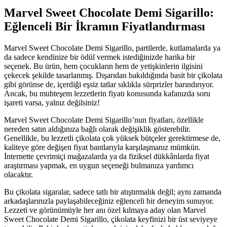
Marvel Sweet Chocolate Demi Sigarillo:
Eğlenceli Bir İkramın Fiyatlandırması
Marvel Sweet Chocolate Demi Sigarillo, partilerde, kutlamalarda ya
da sadece kendinize bir ödül vermek istediğinizde harika bir
seçenek. Bu ürün, hem çocukların hem de yetişkinlerin ilgisini
çekecek şekilde tasarlanmış. Dışarıdan bakıldığında basit bir çikolata
gibi görünse de, içerdiği eşsiz tatlar sıklıkla sürprizler barındırıyor.
Ancak, bu muhteşem lezzetlerin fiyatı konusunda kafanızda soru
işareti varsa, yalnız değilsiniz!
Marvel Sweet Chocolate Demi Sigarillo’nun fiyatları, özellikle
nereden satın aldığınıza bağlı olarak değişiklik gösterebilir.
Genellikle, bu lezzetli çikolata çok yüksek bütçeler gerektirmese de,
kaliteye göre değişen fiyat bantlarıyla karşılaşmanız mümkün.
İnternette çevrimiçi mağazalarda ya da fiziksel dükkânlarda fiyat
araştırması yapmak, en uygun seçeneği bulmanıza yardımcı
olacaktır.
Bu çikolata sigaralar, sadece tatlı bir atıştırmalık değil; aynı zamanda
arkadaşlarınızla paylaşabileceğiniz eğlenceli bir deneyim sunuyor.
Lezzeti ve görünümüyle her anı özel kılmaya aday olan Marvel
Sweet Chocolate Demi Sigarillo, çikolata keyfinizi bir üst seviyeye