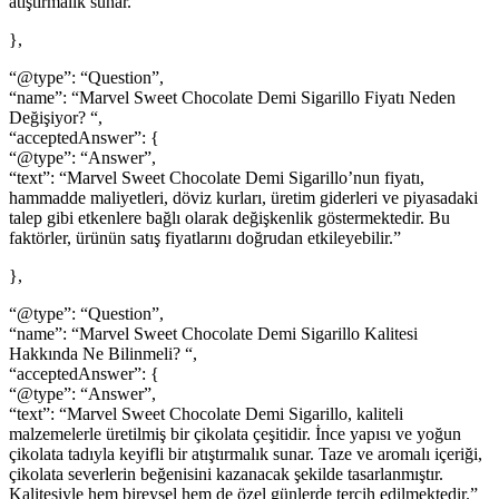
atıştırmalık sunar.”
},
“@type”: “Question”,
“name”: “Marvel Sweet Chocolate Demi Sigarillo Fiyatı Neden
Değişiyor? “,
“acceptedAnswer”: {
“@type”: “Answer”,
“text”: “Marvel Sweet Chocolate Demi Sigarillo’nun fiyatı,
hammadde maliyetleri, döviz kurları, üretim giderleri ve piyasadaki
talep gibi etkenlere bağlı olarak değişkenlik göstermektedir. Bu
faktörler, ürünün satış fiyatlarını doğrudan etkileyebilir.”
},
“@type”: “Question”,
“name”: “Marvel Sweet Chocolate Demi Sigarillo Kalitesi
Hakkında Ne Bilinmeli? “,
“acceptedAnswer”: {
“@type”: “Answer”,
“text”: “Marvel Sweet Chocolate Demi Sigarillo, kaliteli
malzemelerle üretilmiş bir çikolata çeşitidir. İnce yapısı ve yoğun
çikolata tadıyla keyifli bir atıştırmalık sunar. Taze ve aromalı içeriği,
çikolata severlerin beğenisini kazanacak şekilde tasarlanmıştır.
Kalitesiyle hem bireysel hem de özel günlerde tercih edilmektedir.”