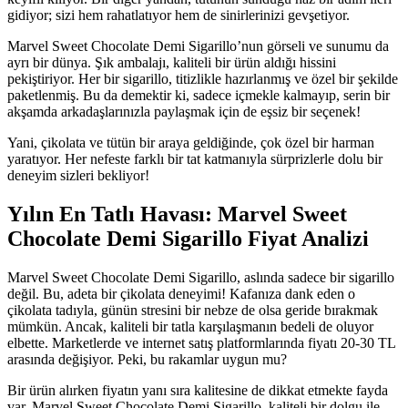
gidiyor; sizi hem rahatlatıyor hem de sinirlerinizi gevşetiyor.
Marvel Sweet Chocolate Demi Sigarillo’nun görseli ve sunumu da
ayrı bir dünya. Şık ambalajı, kaliteli bir ürün aldığı hissini
pekiştiriyor. Her bir sigarillo, titizlikle hazırlanmış ve özel bir şekilde
paketlenmiş. Bu da demektir ki, sadece içmekle kalmayıp, serin bir
akşamda arkadaşlarınızla paylaşmak için de eşsiz bir seçenek!
Yani, çikolata ve tütün bir araya geldiğinde, çok özel bir harman
yaratıyor. Her nefeste farklı bir tat katmanıyla sürprizlerle dolu bir
deneyim sizleri bekliyor!
Yılın En Tatlı Havası: Marvel Sweet
Chocolate Demi Sigarillo Fiyat Analizi
Marvel Sweet Chocolate Demi Sigarillo, aslında sadece bir sigarillo
değil. Bu, adeta bir çikolata deneyimi! Kafanıza dank eden o
çikolata tadıyla, günün stresini bir nebze de olsa geride bırakmak
mümkün. Ancak, kaliteli bir tatla karşılaşmanın bedeli de oluyor
elbette. Marketlerde ve internet satış platformlarında fiyatı 20-30 TL
arasında değişiyor. Peki, bu rakamlar uygun mu?
Bir ürün alırken fiyatın yanı sıra kalitesine de dikkat etmekte fayda
var. Marvel Sweet Chocolate Demi Sigarillo, kaliteli bir dolgu ile