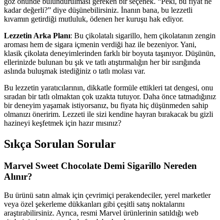
göz önünde bulundurulması gereken bir seçenek. “Peki, bu fiyat ne
kadar değerli?” diye düşünebilirsiniz. İnanın bana, bu lezzetli
kıvamın getirdiği mutluluk, ödenen her kuruşu hak ediyor.
Lezzetin Arka Planı
: Bu çikolatalı sigarillo, hem çikolatanın zengin
aroması hem de sigara içmenin verdiği haz ile bezeniyor. Yani,
klasik çikolata deneyimlerinden farklı bir boyuta taşınıyor. Düşünün,
ellerinizde bulunan bu şık ve tatlı atıştırmalığın her bir ısırığında
aslında buluşmak istediğiniz o tatlı molası var.
Bu lezzetin yaratıcılarının, dikkatle formüle ettikleri tat dengesi, onu
sıradan bir tatlı olmaktan çok uzakta tutuyor. Daha önce tatmadığınız
bir deneyim yaşamak istiyorsanız, bu fiyata hiç düşünmeden sahip
olmanızı öneririm. Lezzeti ile sizi kendine hayran bırakacak bu gizli
hazineyi keşfetmek için hazır mısınız?
Sıkça Sorulan Sorular
Marvel Sweet Chocolate Demi Sigarillo Nereden
Alınır?
Bu ürünü satın almak için çevrimiçi perakendeciler, yerel marketler
veya özel şekerleme dükkanları gibi çeşitli satış noktalarını
araştırabilirsiniz. Ayrıca, resmi Marvel ürünlerinin satıldığı web