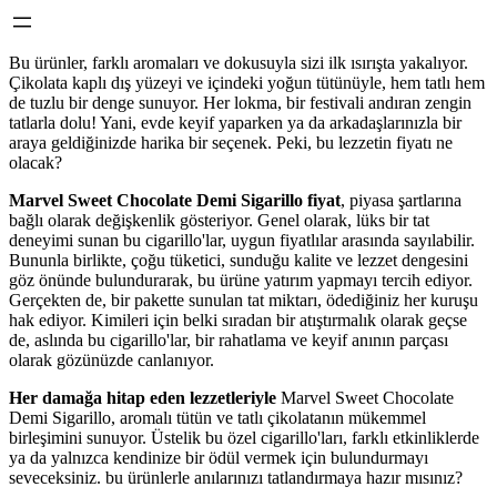
Bu ürünler, farklı aromaları ve dokusuyla sizi ilk ısırışta yakalıyor.
Çikolata kaplı dış yüzeyi ve içindeki yoğun tütünüyle, hem tatlı hem
de tuzlu bir denge sunuyor. Her lokma, bir festivali andıran zengin
tatlarla dolu! Yani, evde keyif yaparken ya da arkadaşlarınızla bir
araya geldiğinizde harika bir seçenek. Peki, bu lezzetin fiyatı ne
olacak?
Marvel Sweet Chocolate Demi Sigarillo fiyat
, piyasa şartlarına
bağlı olarak değişkenlik gösteriyor. Genel olarak, lüks bir tat
deneyimi sunan bu cigarillo'lar, uygun fiyatlılar arasında sayılabilir.
Bununla birlikte, çoğu tüketici, sunduğu kalite ve lezzet dengesini
göz önünde bulundurarak, bu ürüne yatırım yapmayı tercih ediyor.
Gerçekten de, bir pakette sunulan tat miktarı, ödediğiniz her kuruşu
hak ediyor. Kimileri için belki sıradan bir atıştırmalık olarak geçse
de, aslında bu cigarillo'lar, bir rahatlama ve keyif anının parçası
olarak gözünüzde canlanıyor.
Her damağa hitap eden lezzetleriyle
Marvel Sweet Chocolate
Demi Sigarillo, aromalı tütün ve tatlı çikolatanın mükemmel
birleşimini sunuyor. Üstelik bu özel cigarillo'ları, farklı etkinliklerde
ya da yalnızca kendinize bir ödül vermek için bulundurmayı
seveceksiniz. bu ürünlerle anılarınızı tatlandırmaya hazır mısınız?