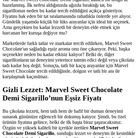
hazırlanmış. İlk nefesi aldığınızda ağızda bıraktığı tat, bu
sigarillonun neden bu kadar tercih edildiğini açıkça gösteriyor.
Fiyatını hak eden bir tat sıralamasında rahatlıkla önlerde yer alıyor.
Gündelik yaşamda küçük bir lüks arayanlar için ideal bir seçenek.
Ama gerçekten bu kadar lezzetli bir deneyim elde etmek için
harcanan her kuruşa değiyor mu?
Marketlerde farklı tatlar ve markalar tercih edilirken, Marvel Sweet
Chocolate'un sağladığı eşsiz aroma onu öne çıkarıyor. Peki, başka
seçenekler neden bu kadar etkisiz kalıyor? Belki de, diğer
sigarillonların tat deneyimi yeterince tatmin edici değil veya çikolata
tadı kadar hoş değil. Sonuçta, tatlı bir kaçış arayanlar için Marvel
Sweet Chocolate tercih edildiğinde, dolgun ve tatlı bir anı ile
karşılaşmak kaçınılmaz.
Gizli Lezzet: Marvel Sweet Chocolate
Demi Sigarillo’nun Eşsiz Fiyatı
Bu çikolata lezzeti, hem tatlı hem de hafif bir duman deneyimi
sunarak gününüze eğlenceli bir dokunuş katıyor. Şimdi, bu özel
ürünün fiyatına gelince, belki de ilk başta biraz şaşıracaksınız.
Özgün ve yüksek kaliteli bir içerikle üretilen
Marvel Sweet
Chocolate Demi Sigarillo
, sunduğu lezzet ve deneyim ile kesinlikle