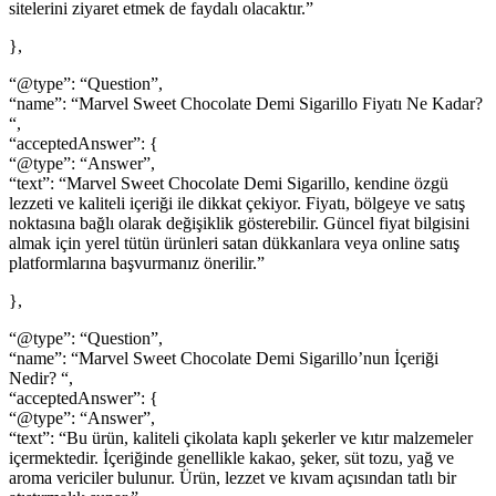
sitelerini ziyaret etmek de faydalı olacaktır.”
},
“@type”: “Question”,
“name”: “Marvel Sweet Chocolate Demi Sigarillo Fiyatı Ne Kadar?
“,
“acceptedAnswer”: {
“@type”: “Answer”,
“text”: “Marvel Sweet Chocolate Demi Sigarillo, kendine özgü
lezzeti ve kaliteli içeriği ile dikkat çekiyor. Fiyatı, bölgeye ve satış
noktasına bağlı olarak değişiklik gösterebilir. Güncel fiyat bilgisini
almak için yerel tütün ürünleri satan dükkanlara veya online satış
platformlarına başvurmanız önerilir.”
},
“@type”: “Question”,
“name”: “Marvel Sweet Chocolate Demi Sigarillo’nun İçeriği
Nedir? “,
“acceptedAnswer”: {
“@type”: “Answer”,
“text”: “Bu ürün, kaliteli çikolata kaplı şekerler ve kıtır malzemeler
içermektedir. İçeriğinde genellikle kakao, şeker, süt tozu, yağ ve
aroma vericiler bulunur. Ürün, lezzet ve kıvam açısından tatlı bir