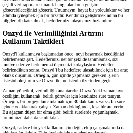
çeşitli veri raporları sunarak hangi alanlarda gelişim
gösterebileceğinizi gösterir. Unutmayın, hayat bir yolculuktur ve her
adımda iyileşmek için bir fırsattır. Kendinizi geliştirmek adına bu
bilgileri dikkate almak, hedeflerinize ulaşmanızı hızlandırır.
Onzyd ile Verimliliğinizi Artırın:
Kullanım Taktikleri
Onzyd'i kullanmaya başlamadan önce, neyi başarmak istediğinizi
belirlemeniz şart. Hedeflerinizi net bir şekilde tanımlamak, sizi
motive eder ve ilerlemenizi ölçmenizi kolaylaştırır. Hedefler
belirlendikten sonra, Onzyd’i bu hedeflere ulaşabilmek için bir araç
olarak düşünün. Örneğin, gün içinde yapmanız gereken işlerin
listesini oluşturun ve Onzyd ile bu listenin üzerinden geçin.
Zaman yönetimi, verimliliğin anahtarıdır. Onzyd’deki zamanlayıcı
özelliğini kullanarak, belirli görevler için kendinize süre tanıyın.
Örneğin, bir projeyi tamamlamak için 30 dakikanız varsa, bu süre
içinde odaklanarak çalışın. Zaman dolduğunda, kısa bir ara verin.
Bu ağaçtan düşen bir elma gibi; belirli sürelerde yoğunlaşmak,
ürününüzü daha da canlı kılar.
Onzyd, sadece bireysel kullanım için değil, ekip çalışmalarında da
oldukça faydalıdır. Ekip üyelerinizle projeleri paylaşarak,