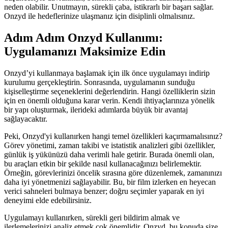
neden olabilir. Unutmayın, sürekli çaba, istikrarlı bir başarı sağlar.
Onzyd ile hedeflerinize ulaşmanız için disiplinli olmalısınız.
Adım Adım Onzyd Kullanımı:
Uygulamanızı Maksimize Edin
Onzyd’yi kullanmaya başlamak için ilk önce uygulamayı indirip
kurulumu gerçekleştirin. Sonrasında, uygulamanın sunduğu
kişiselleştirme seçeneklerini değerlendirin. Hangi özelliklerin sizin
için en önemli olduğuna karar verin. Kendi ihtiyaçlarınıza yönelik
bir yapı oluşturmak, ilerideki adımlarda büyük bir avantaj
sağlayacaktır.
Peki, Onzyd'yi kullanırken hangi temel özellikleri kaçırmamalısınız?
Görev yönetimi, zaman takibi ve istatistik analizleri gibi özellikler,
günlük iş yükünüzü daha verimli hale getirir. Burada önemli olan,
bu araçları etkin bir şekilde nasıl kullanacağınızı belirlemektir.
Örneğin, görevlerinizi öncelik sırasına göre düzenlemek, zamanınızı
daha iyi yönetmenizi sağlayabilir. Bu, bir film izlerken en heyecan
verici sahneleri bulmaya benzer; doğru seçimler yaparak en iyi
deneyimi elde edebilirsiniz.
Uygulamayı kullanırken, sürekli geri bildirim almak ve
ilerlemelerinizi analiz etmek çok önemlidir. Onzyd, bu konuda size