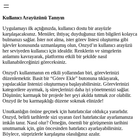
Kullanıcı Arayüzünü Tanıyın
Uygulamayı ilk açtığınızda, kullanıcı dostu bir arayüzle
karşılaşacaksınız. Menüler, ihtiyaç duyduğunuz tüm bilgileri kolayca
bulmanızı sağlar. İster not alma, ister görev listesi oluşturma gibi
işlevler konusunda uzmanlaşmış olun, Onzyd’ın kullanıcı arayüzü
her seviyeden kullanıcı için idealdir. Renklerin ve simgelerin
anlamını kavrayarak, platformu etkili bir şekilde nasıl
kullanabileceğinizi göreceksiniz.
Onzyd'ı kullanmanın en etkili yollarından biri, görevlerinizi
düzenlemektir. Basit bir “Görev Ekle” butonuna tıklayarak,
yapılacaklar listenizi oluşturmaya başlayabilirsiniz. Görevlerinizi
kategorilere ayırmak, iş süreçlerinizi daha iyi yönetmenizi sağlar.
Düşünün; karmaşık bir projede her şeyi akılda tutmak zor olabilir.
Onzyd ile bu karmaşıklığı düzene sokmak elinizde!
Unutkanlığın önüne geçmek için hatırlatıcılar oldukça yararlıdır.
Onzyd, belirli tarihlerde sizi uyaran özel hatırlatıcılar ayarlamanıza
imkân tanır. Nasıl olur? Örneğin, önemli bir görüşmenin tarihini
unutmamak için, gün öncesinden hatırlatıcı ayarlayabilirsiniz.
Böylece, sürprizlerle karşılaşma olasılığınız azalır.