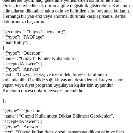
önerilerine uyun. İlaç, genellikle yemeklerden sonra su ile alınır.
Dozaj, tedavi edilecek duruma göre değişiklik gösterebilir. Kullanım
talimatlarını dikkatlice takip edin ve belirtilen süre boyunca kullanın.
Herhangi bir yan etki veya anormal durumla karşılaşırsanız, derhal
doktorunuza başvurun.
“@context”: “https://schema.org”,
“@type”: “FAQPage”,
“mainEntity”: [
{
“@type”: “Question”,
“name”: “Onzyd’ı Kimler Kullanabilir?”,
“acceptedAnswer”: {
“@type”: “Answer”,
“text”: “Onzyd, 18 yaş ve üzerindeki bireyler tarafından
kullanılabilir. Özellikle sağlıklı yaşamı desteklemek isteyen, spor
yapan veya diyet programı uygulayan kişiler için uygundur.
Kullanım öncesi doktor tavsiyesi önemlidir.”
},
“@type”: “Question”,
“name”: “Onzyd Kullanırken Dikkat Edilmesi Gerekenler”,
“acceptedAnswer”: {
“@type”: “Answer”,
“text”: “Onzyd kullanırken, dozajı aşmamaya dikkat edin ve ilacı