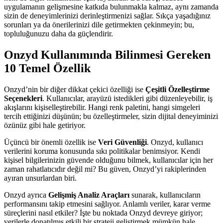
uygulamanın gelişmesine katkıda bulunmakla kalmaz, aynı zamanda
sizin de deneyimlerinizi derinleştirmenizi sağlar. Sıkça yaşadığınız
sorunları ya da önerilerinizi dile getirmekten çekinmeyin; bu,
topluluğunuzu daha da güçlendirir.
Onzyd Kullanımında Bilinmesi Gereken
10 Temel Özellik
Onzyd’nin bir diğer dikkat çekici özelliği ise
Çeşitli Özelleştirme
Seçenekleri
. Kullanıcılar, arayüzü istedikleri gibi düzenleyebilir, iş
akışlarını kişiselleştirebilir. Hangi renk paletini, hangi simgeleri
tercih ettiğinizi düşünün; bu özelleştirmeler, sizin dijital deneyiminizi
özünüz gibi hale getiriyor.
Üçüncü bir önemli özellik ise
Veri Güvenliği
. Onzyd, kullanıcı
verilerini koruma konusunda sıkı politikalar benimsiyor. Kendi
kişisel bilgilerinizin güvende olduğunu bilmek, kullanıcılar için her
zaman rahatlatıcıdır değil mi? Bu güven, Onzyd’yi rakiplerinden
ayıran unsurlardan biri.
Onzyd ayrıca
Gelişmiş Analiz Araçları
sunarak, kullanıcıların
performansını takip etmesini sağlıyor. Anlamlı veriler, karar verme
süreçlerini nasıl etkiler? İşte bu noktada Onzyd devreye giriyor;
verilerle donatılmış etkili bir strateji geliştirmek mümkün hale