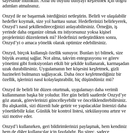
sayesinde mümkün. Ama bu büyülü dünyayı keşfetmek için doğru
adımları atmalısınız.
Onzyd ile ne başarmak istediğinizi netleştirin. Belirli ve ulaşılabilir
hedefler koymak, size yol haritası sunar. Hedeflerinizi belirleyerek,
Onzyd’i nasıl şekillendireceğinizi anlayabilirsiniz. Örneğin, iş
yerinde daha organize olmak mı istiyorsunuz yoksa kişisel
projelerinizi düzenlemek mi? Hedefinizi netleştirdikten sonra,
Onzyd’yi o amaca yönelik olarak optimize edebilirsiniz.
Onzyd, birçok kullanışlı özellik sunuyor. Bunları iyi bilmek, size
büyük avantaj sağlar. Not alma, takvim entegrasyonu ve görev
yönetimi gibi fonksiyonları etkili bir şekilde kullanarak, karmaşadan
uzak durabilirsiniz. Uygulamanın her köşesini keşfetmek, gizli
hazineleri bulmanızı sağlayacak. Daha önce keşfetmediğiniz bir
özellik, işlerinizi nasıl kolaylaştırabilir, hiç düşündünüz mü?
Onzyd ile belirli bir düzen oturtmak, uygulamayı daha verimli
kullanmanın başka bir yoludur. Her gün belirli saatlerde Onzyd’ye
göz atarak, görevlerinizi güncelleyebilir ve önceliklendirebilirsiniz.
Bu alışkanlık, sizi düzenli hale getirir ve yapılacaklar listenizi daha
yönetilebilir kılar. Günlük bir kontrol listesi, sirkülasyonu artırır ve
sizi motive eder.
Onzyd’i kullanırken, geri bildirimlerinizi paylaşmak, hem kendiniz
hem de diğer kullanıcılar için faydalıdır. Bu süreç, sadece