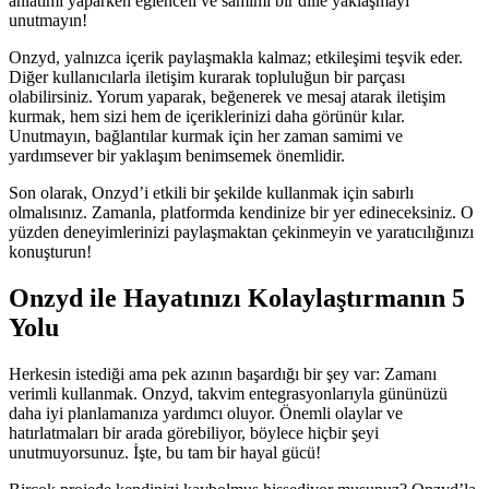
anlatımı yaparken eğlenceli ve samimi bir dille yaklaşmayı
unutmayın!
Onzyd, yalnızca içerik paylaşmakla kalmaz; etkileşimi teşvik eder.
Diğer kullanıcılarla iletişim kurarak topluluğun bir parçası
olabilirsiniz. Yorum yaparak, beğenerek ve mesaj atarak iletişim
kurmak, hem sizi hem de içeriklerinizi daha görünür kılar.
Unutmayın, bağlantılar kurmak için her zaman samimi ve
yardımsever bir yaklaşım benimsemek önemlidir.
Son olarak, Onzyd’i etkili bir şekilde kullanmak için sabırlı
olmalısınız. Zamanla, platformda kendinize bir yer edineceksiniz. O
yüzden deneyimlerinizi paylaşmaktan çekinmeyin ve yaratıcılığınızı
konuşturun!
Onzyd ile Hayatınızı Kolaylaştırmanın 5
Yolu
Herkesin istediği ama pek azının başardığı bir şey var: Zamanı
verimli kullanmak. Onzyd, takvim entegrasyonlarıyla gününüzü
daha iyi planlamanıza yardımcı oluyor. Önemli olaylar ve
hatırlatmaları bir arada görebiliyor, böylece hiçbir şeyi
unutmuyorsunuz. İşte, bu tam bir hayal gücü!