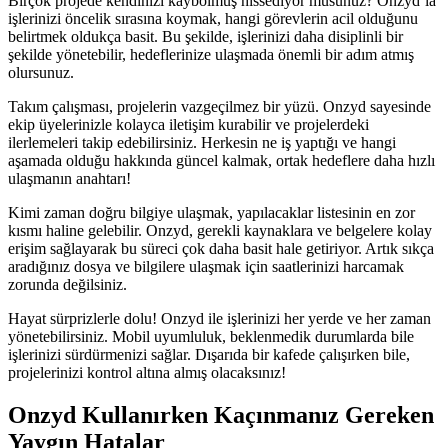
Birçok projede kendinizi kaybolmuş hissediyor musunuz? Onzyd’la
işlerinizi öncelik sırasına koymak, hangi görevlerin acil olduğunu
belirtmek oldukça basit. Bu şekilde, işlerinizi daha disiplinli bir
şekilde yönetebilir, hedeflerinize ulaşmada önemli bir adım atmış
olursunuz.
Takım çalışması, projelerin vazgeçilmez bir yüzü. Onzyd sayesinde
ekip üyelerinizle kolayca iletişim kurabilir ve projelerdeki
ilerlemeleri takip edebilirsiniz. Herkesin ne iş yaptığı ve hangi
aşamada olduğu hakkında güncel kalmak, ortak hedeflere daha hızlı
ulaşmanın anahtarı!
Kimi zaman doğru bilgiye ulaşmak, yapılacaklar listesinin en zor
kısmı haline gelebilir. Onzyd, gerekli kaynaklara ve belgelere kolay
erişim sağlayarak bu süreci çok daha basit hale getiriyor. Artık sıkça
aradığınız dosya ve bilgilere ulaşmak için saatlerinizi harcamak
zorunda değilsiniz.
Hayat sürprizlerle dolu! Onzyd ile işlerinizi her yerde ve her zaman
yönetebilirsiniz. Mobil uyumluluk, beklenmedik durumlarda bile
işlerinizi sürdürmenizi sağlar. Dışarıda bir kafede çalışırken bile,
projelerinizi kontrol altına almış olacaksınız!
Onzyd Kullanırken Kaçınmanız Gereken
Yaygın Hatalar