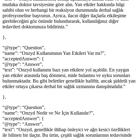
mutlaka doktor tavsiyesine göre alın. Yan etkiler hakkında bilgi
sahibi olun ve herhangi bir reaksiyon durumunda derhal sağlık
profesyoneline başvurun. Ayrıca, ilacın diğer ilaçlarla etkileşime
girebileceğini göz önünde bulundurarak, kullandığınız diğer
tedavileri doktorunuza bildiriniz.”
},
“@type”: “Question”,
“name”: “Onzyd Kullanımının Yan Etkileri Var mı?”,
“acceptedAnswer”: {
“@type”: “Answer”,
“text”: “Onzyd kullanımı bazı yan etkilere yol açabilir. En yaygın
yan etkiler arasında baş dönmesi, mide bulantısı ve uyku sorunları
bulunmaktadır. Bu gibi belirtiler genellikle hafiftir, ancak şiddetli yan
etkiler ortaya çıkarsa derhal bir sağlık uzmanına danışılmalıdır.”
},
“@type”: “Question”,
“name”: “Onzyd Nedir ve Ne İçin Kullanılır?”,
“acceptedAnswer”: {
“@type”: “Answer”,
“text”: “Onzyd, genellikle iltihap önleyici ve ağrı kesici özellikleri
ile bilinen bir ilaçtır. Bu ürün, çeşitli sağlık sorunlarının tedavisinde