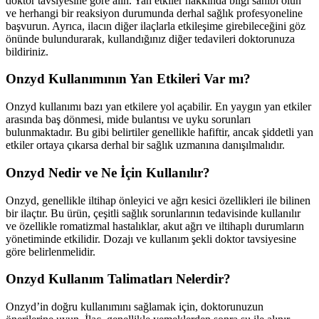
doktor tavsiyesine göre alın. Yan etkiler hakkında bilgi sahibi olun
ve herhangi bir reaksiyon durumunda derhal sağlık profesyoneline
başvurun. Ayrıca, ilacın diğer ilaçlarla etkileşime girebileceğini göz
önünde bulundurarak, kullandığınız diğer tedavileri doktorunuza
bildiriniz.
Onzyd Kullanımının Yan Etkileri Var mı?
Onzyd kullanımı bazı yan etkilere yol açabilir. En yaygın yan etkiler
arasında baş dönmesi, mide bulantısı ve uyku sorunları
bulunmaktadır. Bu gibi belirtiler genellikle hafiftir, ancak şiddetli yan
etkiler ortaya çıkarsa derhal bir sağlık uzmanına danışılmalıdır.
Onzyd Nedir ve Ne İçin Kullanılır?
Onzyd, genellikle iltihap önleyici ve ağrı kesici özellikleri ile bilinen
bir ilaçtır. Bu ürün, çeşitli sağlık sorunlarının tedavisinde kullanılır
ve özellikle romatizmal hastalıklar, akut ağrı ve iltihaplı durumların
yönetiminde etkilidir. Dozajı ve kullanım şekli doktor tavsiyesine
göre belirlenmelidir.
Onzyd Kullanım Talimatları Nelerdir?
Onzyd’in doğru kullanımını sağlamak için, doktorunuzun