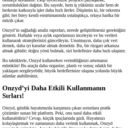
sorumlulukları dağıtın. Bu sayede, hem iş yükünüz azalır hem de
herkesin katkısıyla işler daha hızlı ilerler. Düşünün ki, bir orkestra
gibi; her birey kendi enstrümanında ustalaştıkça, ortaya harika bir
müzik çıkar.
Onzyd’in sağladığı analiz raporları, nerede geliştirilmeniz gerektiğini
gösterir. Haftalık veya aylık raporlarınızı inceleyin ve bu verileri
kullanarak stratejilerinizi güncelleyin. Unutmayın, daha çok veri
demek, daha iyi kararlar almak demektir. Bu, bir rüzgarı arkanıza
almak gibidir; doğru yönü bulmak, sizi hedefinize daha hızlı ulaştırır.
Bu taktiklerle, Onzyd kullanırken verimliliğinizi artırmanız
mümkün! Bu araçla daha organize, planlı ve sonuç odaklı bir
yaklaşım sergileyebilir, büyük hedeflerinize ulaşma yolunda büyük
adımlar atabilirsiniz.
Onzyd’yi Daha Etkili Kullanmanın
Sırları!
Onzyd, günlük hayatımızda karşımıza çıkan sorunlara pratik
çözümler sunan bir platform. Peki, onu nasıl daha etkili
kullanabiliriz? Cevap, küçük ipuçlarında gizli. Hayatınızı
kolaylaştırmak ve zamanınızı daha verimli kullanmak, Onzyd