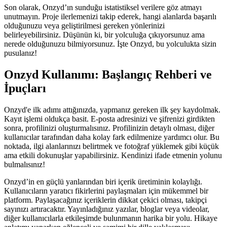
Son olarak, Onzyd’ın sunduğu istatistiksel verilere göz atmayı
unutmayın. Proje ilerlemenizi takip ederek, hangi alanlarda başarılı
olduğunuzu veya geliştirilmesi gereken yönlerinizi
belirleyebilirsiniz. Düşünün ki, bir yolculuğa çıkıyorsunuz ama
nerede olduğunuzu bilmiyorsunuz. İşte Onzyd, bu yolculukta sizin
pusulanız!
Onzyd Kullanımı: Başlangıç Rehberi ve
İpuçları
Onzyd'e ilk adımı attığınızda, yapmanız gereken ilk şey kaydolmak.
Kayıt işlemi oldukça basit. E-posta adresinizi ve şifrenizi girdikten
sonra, profilinizi oluşturmalısınız. Profilinizin detaylı olması, diğer
kullanıcılar tarafından daha kolay fark edilmenize yardımcı olur. Bu
noktada, ilgi alanlarınızı belirtmek ve fotoğraf yüklemek gibi küçük
ama etkili dokunuşlar yapabilirsiniz. Kendinizi ifade etmenin yolunu
bulmalısınız!
Onzyd’in en güçlü yanlarından biri içerik üretiminin kolaylığı.
Kullanıcıların yaratıcı fikirlerini paylaşmaları için mükemmel bir
platform. Paylaşacağınız içeriklerin dikkat çekici olması, takipçi
sayınızı artıracaktır. Yayınladığınız yazılar, bloglar veya videolar,
diğer kullanıcılarla etkileşimde bulunmanın harika bir yolu. Hikaye