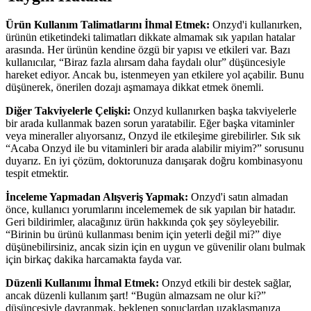
Ürün Kullanım Talimatlarını İhmal Etmek:
Onzyd'i kullanırken,
ürünün etiketindeki talimatları dikkate almamak sık yapılan hatalar
arasında. Her ürünün kendine özgü bir yapısı ve etkileri var. Bazı
kullanıcılar, “Biraz fazla alırsam daha faydalı olur” düşüncesiyle
hareket ediyor. Ancak bu, istenmeyen yan etkilere yol açabilir. Bunu
düşünerek, önerilen dozajı aşmamaya dikkat etmek önemli.
Diğer Takviyelerle Çelişki:
Onzyd kullanırken başka takviyelerle
bir arada kullanmak bazen sorun yaratabilir. Eğer başka vitaminler
veya mineraller alıyorsanız, Onzyd ile etkileşime girebilirler. Sık sık
“Acaba Onzyd ile bu vitaminleri bir arada alabilir miyim?” sorusunu
duyarız. En iyi çözüm, doktorunuza danışarak doğru kombinasyonu
tespit etmektir.
İnceleme Yapmadan Alışveriş Yapmak:
Onzyd'i satın almadan
önce, kullanıcı yorumlarını incelememek de sık yapılan bir hatadır.
Geri bildirimler, alacağınız ürün hakkında çok şey söyleyebilir.
“Birinin bu ürünü kullanması benim için yeterli değil mi?” diye
düşünebilirsiniz, ancak sizin için en uygun ve güvenilir olanı bulmak
için birkaç dakika harcamakta fayda var.
Düzenli Kullanımı İhmal Etmek:
Onzyd etkili bir destek sağlar,
ancak düzenli kullanım şart! “Bugün almazsam ne olur ki?”
düşüncesiyle davranmak, beklenen sonuçlardan uzaklaşmanıza