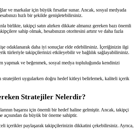
ğlar ve markalar için büyük fırsatlar sunar. Ancak, sosyal medyada
abınızı hızlı bir şekilde genişletebilirsiniz.
nla birlikte, takipçi satın alırken dikkate almanız gereken bazı önemli
kipçilere sahip olmak, hesabınızın otoritesini artırır ve daha fazla
şe odaklanarak daha iyi sonuçlar elde edebilirsiniz. İçeriğinizin ilgi
k türleriyle takipçilerinizi etkileyebilir ve bağlılık sağlayabilirsiniz.
yorum yapmak ve beğenmek, sosyal medya topluluğunda kendinizi
stratejileri uygularken doğru hedef kitleyi belirlemek, kaliteli içerik
reken Stratejiler Nelerdir?
ının başarısı için önemli bir hedef haline gelmiştir. Ancak, takipçi
tme açısından da büyük bir öneme sahiptir.
celi içerikler paylaşarak takipçilerinizin dikkatini çekebilirsiniz. Ayrıca,