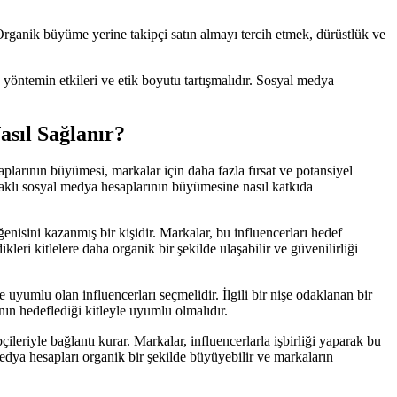
 Organik büyüme yerine takipçi satın almayı tercih etmek, dürüstlük ve
u yöntemin etkileri ve etik boyutu tartışmalıdır. Sosyal medya
sıl Sağlanır?
plarının büyümesi, markalar için daha fazla fırsat ve potansiyel
aklı sosyal medya hesaplarının büyümesine nasıl katkıda
ğenisini kazanmış bir kişidir. Markalar, bu influencerları hedef
leri kitlelere daha organik bir şekilde ulaşabilir ve güvenilirliği
 uyumlu olan influencerları seçmelidir. İlgili bir nişe odaklanan bir
anın hedeflediği kitleyle uyumlu olmalıdır.
çileriyle bağlantı kurar. Markalar, influencerlarla işbirliği yaparak bu
l medya hesapları organik bir şekilde büyüyebilir ve markaların