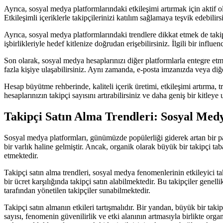
Ayrıca, sosyal medya platformlarındaki etkileşimi artırmak için aktif o
Etkileşimli içeriklerle takipçilerinizi katılım sağlamaya teşvik edebili
Ayrıca, sosyal medya platformlarındaki trendlere dikkat etmek de takipçi
işbirlikleriyle hedef kitlenize doğrudan erişebilirsiniz. İlgili bir influen
Son olarak, sosyal medya hesaplarınızı diğer platformlarla entegre etm
fazla kişiye ulaşabilirsiniz. Aynı zamanda, e-posta imzanızda veya diğer
Hesap büyütme rehberinde, kaliteli içerik üretimi, etkileşimi artırma, t
hesaplarınızın takipçi sayısını artırabilirsiniz ve daha geniş bir kitleye u
Takipçi Satın Alma Trendleri: Sosyal Med
Sosyal medya platformları, günümüzde popülerliği giderek artan bir pa
bir varlık haline gelmiştir. Ancak, organik olarak büyük bir takipçi tab
etmektedir.
Takipçi satın alma trendleri, sosyal medya fenomenlerinin etkileyici ta
bir ücret karşılığında takipçi satın alabilmektedir. Bu takipçiler genell
tarafından yönetilen takipçiler sunabilmektedir.
Takipçi satın almanın etkileri tartışmalıdır. Bir yandan, büyük bir taki
sayısı, fenomenin güvenilirlik ve etki alanının artmasıyla birlikte orga