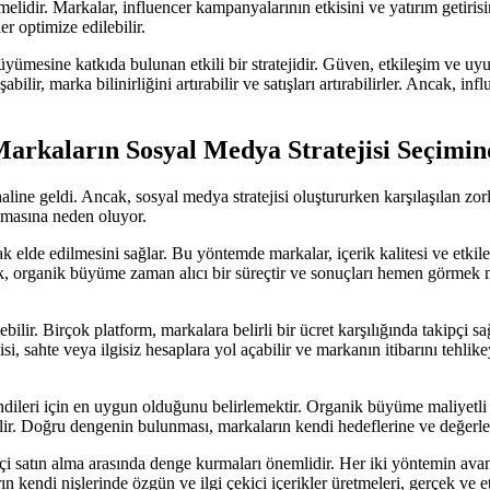
melidir. Markalar, influencer kampanyalarının etkisini ve yatırım getirisi
er optimize edilebilir.
yümesine katkıda bulunan etkili bir stratejidir. Güven, etkileşim ve uyum
lir, marka bilinirliğini artırabilir ve satışları artırabilirler. Ancak, inf
arkaların Sosyal Medya Stratejisi Seçimind
line geldi. Ancak, sosyal medya stratejisi oluştururken karşılaşılan zor
almasına neden oluyor.
k elde edilmesini sağlar. Bu yöntemde markalar, içerik kalitesi ve etki
Ancak, organik büyüme zaman alıcı bir süreçtir ve sonuçları hemen görmek
lebilir. Birçok platform, markalara belirli bir ücret karşılığında takipç
isi, sahte veya ilgisiz hesaplara yol açabilir ve markanın itibarını tehli
ndileri için en uygun olduğunu belirlemektir. Organik büyüme maliyetli 
ebilir. Doğru dengenin bulunması, markaların kendi hedeflerine ve değerler
i satın alma arasında denge kurmaları önemlidir. Her iki yöntemin avant
n kendi nişlerinde özgün ve ilgi çekici içerikler üretmeleri, gerçek ve etk