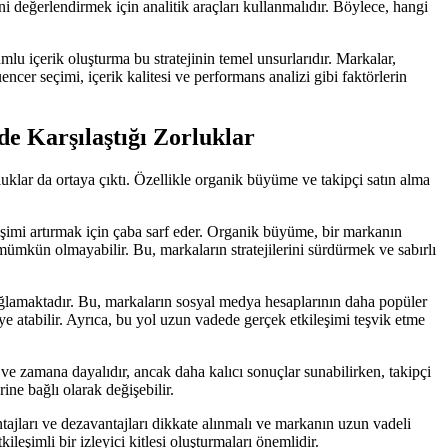
ni değerlendirmek için analitik araçları kullanmalıdır. Böylece, hangi
lu içerik oluşturma bu stratejinin temel unsurlarıdır. Markalar,
luencer seçimi, içerik kalitesi ve performans analizi gibi faktörlerin
e Karşılaştığı Zorluklar
luklar da ortaya çıktı. Özellikle organik büyüme ve takipçi satın alma
leşimi artırmak için çaba sarf eder. Organik büyüme, bir markanın
 mümkün olmayabilir. Bu, markaların stratejilerini sürdürmek ve sabırlı
i sağlamaktadır. Bu, markaların sosyal medya hesaplarının daha popüler
keye atabilir. Ayrıca, bu yol uzun vadede gerçek etkileşimi teşvik etme
ve zamana dayalıdır, ancak daha kalıcı sonuçlar sunabilirken, takipçi
ine bağlı olarak değişebilir.
ajları ve dezavantajları dikkate alınmalı ve markanın uzun vadeli
ileşimli bir izleyici kitlesi oluşturmaları önemlidir.