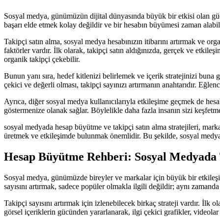
Sosyal medya, günümüzün dijital dünyasında büyük bir etkisi olan güçl
başarı elde etmek kolay değildir ve bir hesabın büyümesi zaman alabilir. 
Takipçi satın alma, sosyal medya hesabınızın itibarını artırmak ve organ
faktörler vardır. İlk olarak, takipçi satın aldığınızda, gerçek ve etkile
organik takipçi çekebilir.
Bunun yanı sıra, hedef kitlenizi belirlemek ve içerik stratejinizi buna 
çekici ve değerli olması, takipçi sayınızı artırmanın anahtarıdır. Eğlencel
Ayrıca, diğer sosyal medya kullanıcılarıyla etkileşime geçmek de he
göstermenize olanak sağlar. Böylelikle daha fazla insanın sizi keşfetmes
sosyal medyada hesap büyütme ve takipçi satın alma stratejileri, markala
üretmek ve etkileşimde bulunmak önemlidir. Bu şekilde, sosyal medya h
Hesap Büyütme Rehberi: Sosyal Medyada Ta
Sosyal medya, günümüzde bireyler ve markalar için büyük bir etkileşim 
sayısını artırmak, sadece popüler olmakla ilgili değildir; aynı zamanda
Takipçi sayısını artırmak için izlenebilecek birkaç strateji vardır. İlk ol
görsel içeriklerin gücünden yararlanarak, ilgi çekici grafikler, videolar 