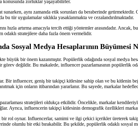
a konusunda zorluklar yaşayabilirler.
sat sunarken, aynı zamanda etik sorunları da beraberinde getirmektedir.
ında bu tür uygulamalar sıklıkla yasaklanmakta ve cezalandırılmaktadır.
rını hızla artırma amacıyla tercih ettiği yöntemler arasındadır. Ancak, b
m odaklı stratejilere daha fazla önem vermelidir.
nda Sosyal Medya Hesaplarının Büyümesi Na
likte büyük bir önem kazanmıştır. Popülerlik odağında sosyal medya hesa
 görev değildir. Bu makalede, influencer pazarlamasının popülerlik od
. Bir influencer, geniş bir takipçi kitlesine sahip olan ve bu kitlenin be
anıtmak için onların itibarından yararlanır. Bu sayede, markalar hedefledik
zarlaması stratejileri oldukça etkilidir. Öncelikle, markalar kendileriyle
ğlar. Ayrıca, influencerin takipçi kitlesinin demografik özellikleri mark
r rol oynar. Influencerlar, samimi ve ilgi çekici içerikler üreterek takip
 üzerinde olumlu bir etki bırakabilir. Bu şekilde, popülerlik odaklı sosya