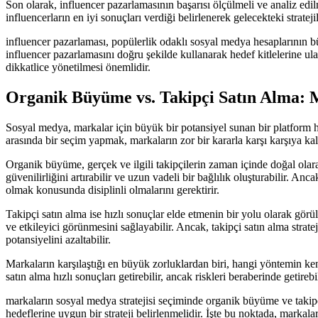
Son olarak, influencer pazarlamasının başarısı ölçülmeli ve analiz edil
influencerların en iyi sonuçları verdiği belirlenerek gelecekteki stratejil
influencer pazarlaması, popülerlik odaklı sosyal medya hesaplarının bü
influencer pazarlamasını doğru şekilde kullanarak hedef kitlelerine ulaşabi
dikkatlice yönetilmesi önemlidir.
Organik Büyüme vs. Takipçi Satın Alma: M
Sosyal medya, markalar için büyük bir potansiyel sunan bir platform ha
arasında bir seçim yapmak, markaların zor bir kararla karşı karşıya k
Organik büyüme, gerçek ve ilgili takipçilerin zaman içinde doğal olara
güvenilirliğini artırabilir ve uzun vadeli bir bağlılık oluşturabilir. 
olmak konusunda disiplinli olmalarını gerektirir.
Takipçi satın alma ise hızlı sonuçlar elde etmenin bir yolu olarak görü
ve etkileyici görünmesini sağlayabilir. Ancak, takipçi satın alma stratej
potansiyelini azaltabilir.
Markaların karşılaştığı en büyük zorluklardan biri, hangi yöntemin ke
satın alma hızlı sonuçları getirebilir, ancak riskleri beraberinde getir
markaların sosyal medya stratejisi seçiminde organik büyüme ve takipç
hedeflerine uygun bir strateji belirlenmelidir. İşte bu noktada, markaları