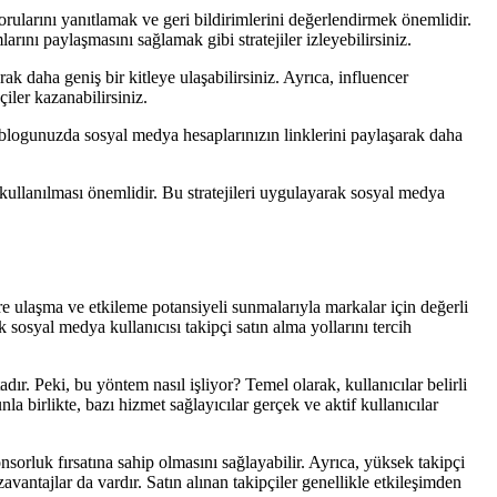
orularını yanıtlamak ve geri bildirimlerini değerlendirmek önemlidir.
rını paylaşmasını sağlamak gibi stratejiler izleyebilirsiniz.
ak daha geniş bir kitleye ulaşabilirsiniz. Ayrıca, influencer
pçiler kazanabilirsiniz.
a blogunuzda sosyal medya hesaplarınızın linklerini paylaşarak daha
n kullanılması önemlidir. Bu stratejileri uygulayarak sosyal medya
re ulaşma ve etkileme potansiyeli sunmalarıyla markalar için değerli
 sosyal medya kullanıcısı takipçi satın alma yollarını tercih
ır. Peki, bu yöntem nasıl işliyor? Temel olarak, kullanıcılar belirli
nla birlikte, bazı hizmet sağlayıcılar gerçek ve aktif kullanıcılar
nsorluk fırsatına sahip olmasını sağlayabilir. Ayrıca, yüksek takipçi
avantajlar da vardır. Satın alınan takipçiler genellikle etkileşimden