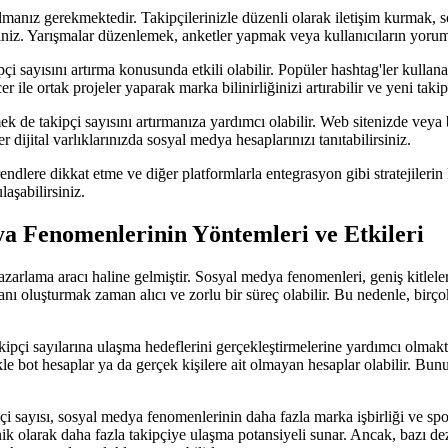
lmanız gerekmektedir. Takipçilerinizle düzenli olarak iletişim kurmak, s
rsiniz. Yarışmalar düzenlemek, anketler yapmak veya kullanıcıların yorumla
 sayısını artırma konusunda etkili olabilir. Popüler hashtag'ler kullanar
cer ile ortak projeler yaparak marka bilinirliğinizi artırabilir ve yeni taki
ek de takipçi sayısını artırmanıza yardımcı olabilir. Web sitenizde vey
 dijital varlıklarınızda sosyal medya hesaplarınızı tanıtabilirsiniz.
rendlere dikkat etme ve diğer platformlarla entegrasyon gibi stratejileri
laşabilirsiniz.
ya Fenomenlerinin Yöntemleri ve Etkileri
zarlama aracı haline gelmiştir. Sosyal medya fenomenleri, geniş kitlele
anı oluşturmak zaman alıcı ve zorlu bir süreç olabilir. Bu nedenle, birçok
kipçi sayılarına ulaşma hedeflerini gerçekleştirmelerine yardımcı olmaktad
ikle bot hesaplar ya da gerçek kişilere ait olmayan hesaplar olabilir. Bunu
pçi sayısı, sosyal medya fenomenlerinin daha fazla marka işbirliği ve spo
nik olarak daha fazla takipçiye ulaşma potansiyeli sunar. Ancak, bazı dez