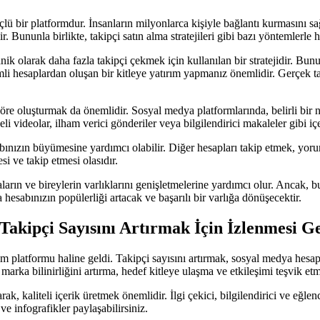
ü bir platformdur. İnsanların milyonlarca kişiyle bağlantı kurmasını sa
Bununla birlikte, takipçi satın alma stratejileri gibi bazı yöntemlerle hes
ik olarak daha fazla takipçi çekmek için kullanılan bir stratejidir. Bunu
şimli hesaplardan oluşan bir kitleye yatırım yapmanız önemlidir. Gerçek ta
göre oluşturmak da önemlidir. Sosyal medya platformlarında, belirli bir ni
i videolar, ilham verici gönderiler veya bilgilendirici makaleler gibi içeri
sabınızın büyümesine yardımcı olabilir. Diğer hesapları takip etmek, 
i ve takip etmesi olasıdır.
rın ve bireylerin varlıklarını genişletmelerine yardımcı olur. Ancak, bu 
esabınızın popülerliği artacak ve başarılı bir varlığa dönüşecektir.
kipçi Sayısını Artırmak İçin İzlenmesi Ge
platformu haline geldi. Takipçi sayısını artırmak, sosyal medya hesaplar
 marka bilinirliğini artırma, hedef kitleye ulaşma ve etkileşimi teşvik e
arak, kaliteli içerik üretmek önemlidir. İlgi çekici, bilgilendirici ve eğlen
ve infografikler paylaşabilirsiniz.