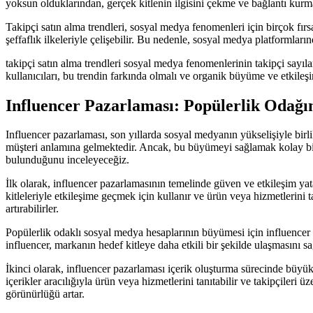
yoksun olduklarından, gerçek kitlenin ilgisini çekme ve bağlantı kurm
Takipçi satın alma trendleri, sosyal medya fenomenleri için birçok fır
şeffaflık ilkeleriyle çelişebilir. Bu nedenle, sosyal medya platformlar
takipçi satın alma trendleri sosyal medya fenomenlerinin takipçi sayıla
kullanıcıları, bu trendin farkında olmalı ve organik büyüme ve etkileşi
Influencer Pazarlaması: Popülerlik Odağı
Influencer pazarlaması, son yıllarda sosyal medyanın yükselişiyle bir
müşteri anlamına gelmektedir. Ancak, bu büyümeyi sağlamak kolay bir
bulunduğunu inceleyeceğiz.
İlk olarak, influencer pazarlamasının temelinde güven ve etkileşim yatar
kitleleriyle etkileşime geçmek için kullanır ve ürün veya hizmetlerini t
artırabilirler.
Popülerlik odaklı sosyal medya hesaplarının büyümesi için influencer pa
influencer, markanın hedef kitleye daha etkili bir şekilde ulaşmasını sa
İkinci olarak, influencer pazarlaması içerik oluşturma sürecinde büyük bi
içerikler aracılığıyla ürün veya hizmetlerini tanıtabilir ve takipçileri
görünürlüğü artar.