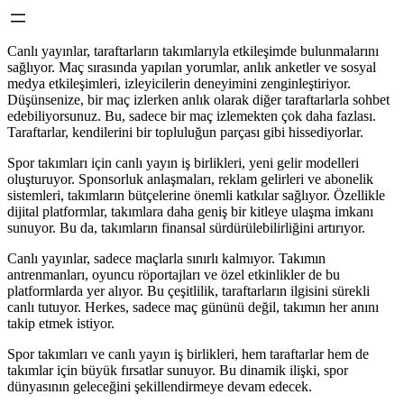
Canlı yayınlar, taraftarların takımlarıyla etkileşimde bulunmalarını
sağlıyor. Maç sırasında yapılan yorumlar, anlık anketler ve sosyal
medya etkileşimleri, izleyicilerin deneyimini zenginleştiriyor.
Düşünsenize, bir maç izlerken anlık olarak diğer taraftarlarla sohbet
edebiliyorsunuz. Bu, sadece bir maç izlemekten çok daha fazlası.
Taraftarlar, kendilerini bir topluluğun parçası gibi hissediyorlar.
Spor takımları için canlı yayın iş birlikleri, yeni gelir modelleri
oluşturuyor. Sponsorluk anlaşmaları, reklam gelirleri ve abonelik
sistemleri, takımların bütçelerine önemli katkılar sağlıyor. Özellikle
dijital platformlar, takımlara daha geniş bir kitleye ulaşma imkanı
sunuyor. Bu da, takımların finansal sürdürülebilirliğini artırıyor.
Canlı yayınlar, sadece maçlarla sınırlı kalmıyor. Takımın
antrenmanları, oyuncu röportajları ve özel etkinlikler de bu
platformlarda yer alıyor. Bu çeşitlilik, taraftarların ilgisini sürekli
canlı tutuyor. Herkes, sadece maç gününü değil, takımın her anını
takip etmek istiyor.
Spor takımları ve canlı yayın iş birlikleri, hem taraftarlar hem de
takımlar için büyük fırsatlar sunuyor. Bu dinamik ilişki, spor
dünyasının geleceğini şekillendirmeye devam edecek.