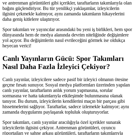
ve antrenman görüntüleri gibi içerikler, taraftarların takımlarıyla olan
bağını güçlendiriyor. Bu tür yenilikçi yaklaşımlar, izleyicilerin
ilgisini çekmekle kalmıyor, aynı zamanda takımların hikayelerini
daha geniş kitlelere ulaştırıyor.
Spor takımları ve yayıncılar arasındaki bu yeni iş birlikleri, hem spor
dünyasında hem de medya alanında devrim niteliğinde değişimlere
yol açıyor. Bu değişimlerin nasıl evrileceğini görmek ise oldukça
heyecan verici!
Canlı Yayınların Gücü: Spor Takımları
Nasıl Daha Fazla İzleyici Çekiyor?
Canlı yayınlar, izleyicilere sadece pasif bir izleyici olmanın ötesine
geçme fırsatı sunuyor. Sosyal medya platformları üzerinden yapılan
canlı yayınlar, taraftarların anlık yorum yapmasına, sorular
sormasına ve hatta takımlarıyla etkileşimde bulunmasına olanak
tanıyor. Bu durum, izleyicilerin kendilerini maçın bir parçası gibi
hissetmelerini sağlıyor. Taraftarlar, sadece izlemekle kalmıyor; aynı
zamanda duygularını paylaşarak topluluk oluşturuyorlar.
Spor takımları, canlı yayınlar aracılığıyla özel içerikler sunarak
izleyicilerin ilgisini çekiyor. Antrenman görüntüleri, oyuncu
röportajları ve sahne arkası görüntüleri, taraftarların takımlarıyla