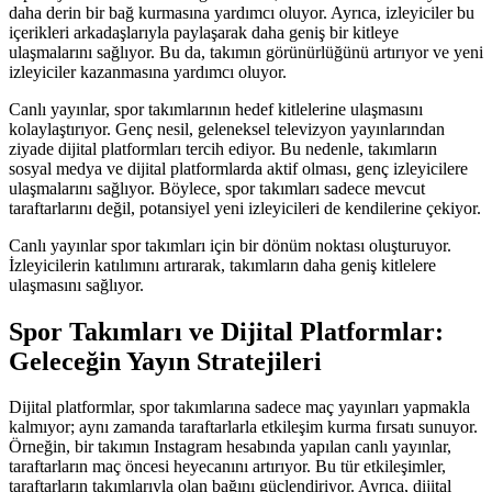
daha derin bir bağ kurmasına yardımcı oluyor. Ayrıca, izleyiciler bu
içerikleri arkadaşlarıyla paylaşarak daha geniş bir kitleye
ulaşmalarını sağlıyor. Bu da, takımın görünürlüğünü artırıyor ve yeni
izleyiciler kazanmasına yardımcı oluyor.
Canlı yayınlar, spor takımlarının hedef kitlelerine ulaşmasını
kolaylaştırıyor. Genç nesil, geleneksel televizyon yayınlarından
ziyade dijital platformları tercih ediyor. Bu nedenle, takımların
sosyal medya ve dijital platformlarda aktif olması, genç izleyicilere
ulaşmalarını sağlıyor. Böylece, spor takımları sadece mevcut
taraftarlarını değil, potansiyel yeni izleyicileri de kendilerine çekiyor.
Canlı yayınlar spor takımları için bir dönüm noktası oluşturuyor.
İzleyicilerin katılımını artırarak, takımların daha geniş kitlelere
ulaşmasını sağlıyor.
Spor Takımları ve Dijital Platformlar:
Geleceğin Yayın Stratejileri
Dijital platformlar, spor takımlarına sadece maç yayınları yapmakla
kalmıyor; aynı zamanda taraftarlarla etkileşim kurma fırsatı sunuyor.
Örneğin, bir takımın Instagram hesabında yapılan canlı yayınlar,
taraftarların maç öncesi heyecanını artırıyor. Bu tür etkileşimler,
taraftarların takımlarıyla olan bağını güçlendiriyor. Ayrıca, dijital