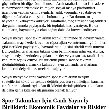
güçlendiren bir diğer önemli unsur. Artık taraftarlar, maçları sadece
televizyondan izlemekle kalmıyor; sosyal medya platformları
üzerinden yapılan canlı yayınlarla, anlık yorumlar yapabiliyor ve
diğer taraftarlarla etkileşimde bulunabiliyor. Bu durum, maç
heyecanını katlayarak artırıyor. Taraftarlar, maç sırasında yaşadıkları
duyguları anında paylaşarak, bir topluluk hissi yaratıyor. Bu da
takımların, hayranlarıyla olan bağını daha da kuvvetlendiriyor.
Sosyal medya, spor takımlarının içerik üretiminde de devrim yarattı.
Takımlar, maç özetleri, oyuncu röportajları ve antrenman görüntüleri
gibi içerikleri paylaşarak, hayranlarının ilgisini sürekli canlı tutuyor.
Bu içerikler, taraftarların takıma olan bağlılıklarını artırıyor. Ayrıca,
sosyal medya üzerinden yapılan anketler ve yarışmalar, taraftarların
katılımını teşvik ediyor. Bu tür etkileşimler, sadece takımın
görünürlüğünü artırmakla kalmıyor, aynı zamanda taraftarların
kendilerini değerli hissetmelerini sağlıyor.
Sosyal medya ve canlı yayınlar, spor takımlarının iletişim
stratejilerini köklü bir şekilde değiştiriyor. Bu yeni iletişim kanalları,
taraftarların takımlarıyla olan ilişkilerini derinleştirirken, takımların
da daha geniş kitlelere ulaşmasına olanak tanıyor.
Spor Takımları İçin Canlı Yayın İş
Birlikleri: Ekonomik Faydalar ve Riskler