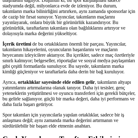
ulaşmasını sağlıyor. Düşünün ki, bir spor karşılaşması sadece
stadyumda değil, milyonlarca evde de izleniyor. Bu durum,
takımların marka bilinirliğini artırırken, aynı zamanda sponsorlar için
de cazip bir fırsat sunuyor. Yayıncılar, takımların maçlarını
yayınlayarak, onlara büyük bir görünürlük kazandırıyor. Bu
görünürlük, taraftarların takımlara olan bağlılıklarını artırıyor ve
dolayısıyla marka değerini yükseltiyor.
İçerik üretimi
de bu ortaklıkların önemli bir parçası. Yayıncılar,
takımların hikayelerini, oyuncuların başarılarını ve maçların
heyecanını izleyicilere aktarıyor. Bu içerikler, sadece maç özetleriyle
sınırlı kalmıyor; belgeseller, röportajlar ve sosyal medya paylaşımları
gibi çeşitli formatlarda sunuluyor. Bu sayede, takımların marka
kimliği güçleniyor ve taraftarlarla daha derin bir bağ kuruluyor.
Ayrıca,
ortaklıklar sayesinde elde edilen gelir
, takımların altyapı
yatırımlarını artırmalarına olanak tanıyor. Daha iyi tesisler, genç
yeteneklerin yetiştirilmesi ve oyuncu transferleri için gerekli bütçeler,
bu gelirle sağlanıyor. güçlü bir marka değeri, daha iyi performans ve
daha fazla başarı getiriyor.
Spor takımları için yayıncılarla yapılan ortaklıklar, sadece bir iş
anlaşması değil; aynı zamanda marka değerini artırmanın ve
sürdürülebilir bir başarı elde etmenin anahtarı.