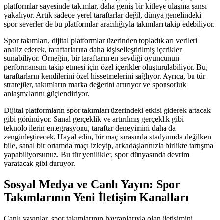
platformlar sayesinde takımlar, daha geniş bir kitleye ulaşma şansı
yakalıyor. Artık sadece yerel taraftarlar değil, dünya genelindeki
spor severler de bu platformlar aracılığıyla takımları takip edebiliyor.
Spor takımları, dijital platformlar üzerinden topladıkları verileri
analiz ederek, taraftarlarına daha kişiselleştirilmiş içerikler
sunabiliyor. Örneğin, bir taraftarın en sevdiği oyuncunun
performansını takip etmesi için özel içerikler oluşturulabiliyor. Bu,
taraftarların kendilerini özel hissetmelerini sağlıyor. Ayrıca, bu tür
stratejiler, takımların marka değerini artırıyor ve sponsorluk
anlaşmalarını güçlendiriyor.
Dijital platformların spor takımları üzerindeki etkisi giderek artacak
gibi görünüyor. Sanal gerçeklik ve artırılmış gerçeklik gibi
teknolojilerin entegrasyonu, taraftar deneyimini daha da
zenginleştirecek. Hayal edin, bir maç sırasında stadyumda değilken
bile, sanal bir ortamda maçı izleyip, arkadaşlarınızla birlikte tartışma
yapabiliyorsunuz. Bu tür yenilikler, spor dünyasında devrim
yaratacak gibi duruyor.
Sosyal Medya ve Canlı Yayın: Spor
Takımlarının Yeni İletişim Kanalları
Canlı yayınlar, spor takımlarının hayranlarıyla olan iletişimini