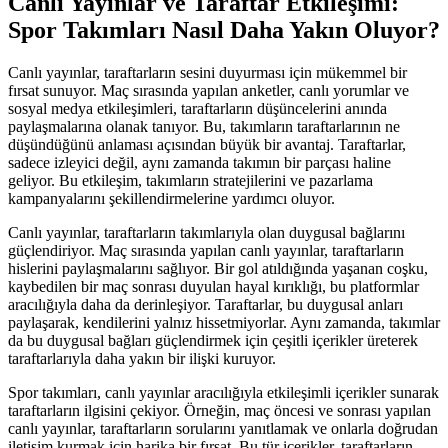
Canlı Yayınlar ve Taraftar Etkileşimi:
Spor Takımları Nasıl Daha Yakın Oluyor?
Canlı yayınlar, taraftarların sesini duyurması için mükemmel bir
fırsat sunuyor. Maç sırasında yapılan anketler, canlı yorumlar ve
sosyal medya etkileşimleri, taraftarların düşüncelerini anında
paylaşmalarına olanak tanıyor. Bu, takımların taraftarlarının ne
düşündüğünü anlaması açısından büyük bir avantaj. Taraftarlar,
sadece izleyici değil, aynı zamanda takımın bir parçası haline
geliyor. Bu etkileşim, takımların stratejilerini ve pazarlama
kampanyalarını şekillendirmelerine yardımcı oluyor.
Canlı yayınlar, taraftarların takımlarıyla olan duygusal bağlarını
güçlendiriyor. Maç sırasında yapılan canlı yayınlar, taraftarların
hislerini paylaşmalarını sağlıyor. Bir gol atıldığında yaşanan coşku,
kaybedilen bir maç sonrası duyulan hayal kırıklığı, bu platformlar
aracılığıyla daha da derinleşiyor. Taraftarlar, bu duygusal anları
paylaşarak, kendilerini yalnız hissetmiyorlar. Aynı zamanda, takımlar
da bu duygusal bağları güçlendirmek için çeşitli içerikler üreterek
taraftarlarıyla daha yakın bir ilişki kuruyor.
Spor takımları, canlı yayınlar aracılığıyla etkileşimli içerikler sunarak
taraftarların ilgisini çekiyor. Örneğin, maç öncesi ve sonrası yapılan
canlı yayınlar, taraftarların sorularını yanıtlamak ve onlarla doğrudan
iletişim kurmak için harika bir fırsat. Bu tür içerikler, taraftarların