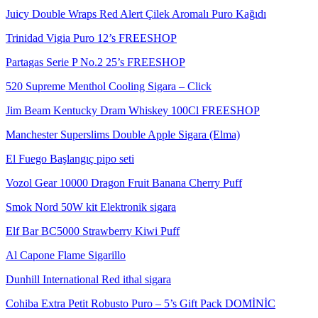
Juicy Double Wraps Red Alert Çilek Aromalı Puro Kağıdı
Trinidad Vigia Puro 12’s FREESHOP
Partagas Serie P No.2 25’s FREESHOP
520 Supreme Menthol Cooling Sigara – Click
Jim Beam Kentucky Dram Whiskey 100Cl FREESHOP
Manchester Superslims Double Apple Sigara (Elma)
El Fuego Başlangıç pipo seti
Vozol Gear 10000 Dragon Fruit Banana Cherry Puff
Smok Nord 50W kit Elektronik sigara
Elf Bar BC5000 Strawberry Kiwi Puff
Al Capone Flame Sigarillo
Dunhill International Red ithal sigara
Cohiba Extra Petit Robusto Puro – 5’s Gift Pack DOMİNİC