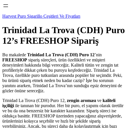
Harvest Puro Sigarillo Çeşitleri Ve Fiyatları
Trinidad La Trova (CDH) Puro
12’s FREESHOP Sipariş
Bu makalede
Trinidad La Trova (CDH) Puro 12
’nin
FREESHOP
sipariş süreçleri, ürün özellikleri ve müşteri
deneyimleri hakkında bilgi vereceğiz. Kaliteli tütün ve zengin tat
profilleriyle dikkat çeken bu puroyu keşfedeceğiz. Trinidad La
Trova, özellikle puro tutkunları arasında popüler bir seçimdir. Peki,
bu ürünü sipariş etmek neden bu kadar cazip? İşte bu sorunun
yanıtını ararken, Trinidad La Trova’nın sunduğu eşsiz deneyimi de
gözler önüne sereceğiz.
Trinidad La Trova (CDH) Puro 12,
zengin aroması
ve
kaliteli
işçiliği
ile tanınan bir purodur. Her bir puro, el yapımı olarak üretilir
ve bu da ona benzersiz bir karakter kazandırır. Sipariş süreci ise
oldukça basittir. FREESHOP üzerinden yapacağınız alışverişlerde,
ürünlerinizi kolayca seçebilir ve hızlı bir şekilde sipariş
verebilirsiniz. Ancak, bu süreci daha da kolaylaştırmak için bazı