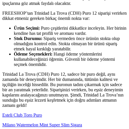
ipuçlarına göz atmak faydalı olacaktır.
FREESHOP’tan Trinidad La Trova (CDH) Puro 12 siparişi verirken
dikkat etmeniz gereken birkaç önemli nokta var:
Ürün Seçimi:
Puro çeşitlerini dikkatlice inceleyin. Her birinin
kendine has tat profili ve aroması vardır.
Stok Durumu:
Sipariş vermeden önce ürünün stokta olup
olmadığını kontrol edin. Stokta olmayan bir ürünü sipariş
etmek hayal kırıklığı yaratabilir.
Ödeme Seçenekleri:
Hangi ödeme yöntemlerini
kullanabileceğinizi öğrenin. Güvenli bir ödeme yöntemi
seçmek önemlidir.
Trinidad La Trova (CDH) Puro 12, sadece bir puro değil, aynı
zamanda bir deneyimdir. Her bir dumanında, tütünün kalitesi ve
işçiliğin inceliği hissedilir. Bu puronun tadını çıkarmak için sadece
bir an yaratmak yeterlidir. Siparişinizi verirken, bu eşsiz deneyimin
kapılarını aralayacağınızı unutmayın. Şimdi, Trinidad La Trova’nın
sunduğu bu eşsiz lezzeti keşfetmek için doğru adımları atmanın
zamanı geldi!
Esteli Club Toro Puro
Milano Watermelon Mint Super Slim Sigara