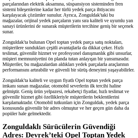
parçalarından elektrik aksamına, süspansiyon sisteminden fren
sistemi bileşenlerine kadar her türlü yedek parça ihtiyacını
karşılayacak çözümler sunulur. Ayrıca, Zonguldak'taki bu
mağazalar, orijinal yedek parçaların yanı sıra kaliteli ve uyumlu yan
sanayi ürünlerini de sunarak müşterilerin tercihine geniş bir seçenek
sunar.
Zonguldak'ta bulunan Opel toptan yedek parça satış noktaları,
müşterilere sundukları çeşitli avantajlarla da dikkat çeker. Hızlı
teslimat, güvenilir hizmet ve profesyonel danışmanlık gibi unsurlar,
müşteri memnuniyetini ön planda tutan anlayışın bir yansımasıdır.
Müşteriler, bu mağazalardan aldıkları yedek parçalarla araçlarının
performansını artırabilir ve güvenli bir sürüş deneyimi yaşayabilirler.
Zonguldak'ta kaliteli ve uygun fiyatlı Opel toptan yedek parça
imkanı sunan mağazalar, otomobil severlerin ilk tercihi haline
gelmiştir. Geniş ürün yelpazesi, rekabetçi fiyatlar, hızlı teslimat ve
güvenilir hizmet gibi özellikleriyle müşterilerin beklentilerini
karşılamaktadır. Otomobil tutkunları için Zonguldak, yedek parça
konusunda güvenilir bir adres olmuştur ve her geçen gün daha da
popüler hale gelmektedir.
Zonguldaklı Sürücülerin Güvendiği
Adres: Devrek’teki Opel Toptan Yedek