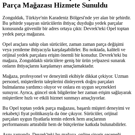
Parça Mağazası Hizmete Sunuldu
Zonguldak, Türkiye'nin Karadeniz Bölgesi'nde yer alan bir şehirdir.
Bu şehirde yaşayan sürücülerin ihtiyaç duyduğu yedek parçalar
konusunda güvenilir bir adres ortaya çıktı: Devrek'teki Opel toptan
yedek parça mağazası.
Opel araçlara sahip olan sürücüler, zaman zaman parça değişimi
veya yenileme ihtiyacıyla karşılaşabilirler. Bu noktada, kaliteli ve
orijinal yedek parçalara erişim önemli bir konudur. Devrek'teki bu
mağaza, Zonguldaklı sürücülere geniş bir ürün yelpazesi sunarak
onların ihtiyaçlarını karşılamayı amaçlamaktadır.
Mağaza, profesyonel ve deneyimli ekibiyle dikkat çekiyor. Uzman
personel, müşterilerin taleplerini dinleyerek doğru parçaları
bulmalarına yardımcı oluyor ve onlara en uygun seçenekleri
sunuyor. Ayrıca, güncel stok bilgilerine her zaman erişim sağlayarak
müşterilere hızlı ve etkili hizmet sunmayı amaçlıyorlar.
Bu Opel toptan yedek parça mağazası, başarılı müşteri deneyimi ve
rekabetçi fiyat politikasıyla da öne çıkıyor. Sürücüler, orijinal
parçaları uygun fiyatlarla temin ederek hem araçlarının
performansını artırabilir hem de bütçelerine katkıda bulunabilirler.
Aynı zamanda, Devrek'teki bu mağaza, online sipariş seçeneği