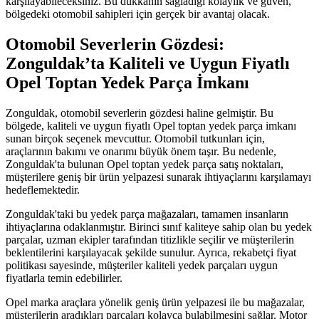
karşılayabileceksiniz. Bu dükkanın sağladığı kolaylık ve güven,
bölgedeki otomobil sahipleri için gerçek bir avantaj olacak.
Otomobil Severlerin Gözdesi:
Zonguldak’ta Kaliteli ve Uygun Fiyatlı
Opel Toptan Yedek Parça İmkanı
Zonguldak, otomobil severlerin gözdesi haline gelmiştir. Bu
bölgede, kaliteli ve uygun fiyatlı Opel toptan yedek parça imkanı
sunan birçok seçenek mevcuttur. Otomobil tutkunları için,
araçlarının bakımı ve onarımı büyük önem taşır. Bu nedenle,
Zonguldak'ta bulunan Opel toptan yedek parça satış noktaları,
müşterilere geniş bir ürün yelpazesi sunarak ihtiyaçlarını karşılamayı
hedeflemektedir.
Zonguldak'taki bu yedek parça mağazaları, tamamen insanların
ihtiyaçlarına odaklanmıştır. Birinci sınıf kaliteye sahip olan bu yedek
parçalar, uzman ekipler tarafından titizlikle seçilir ve müşterilerin
beklentilerini karşılayacak şekilde sunulur. Ayrıca, rekabetçi fiyat
politikası sayesinde, müşteriler kaliteli yedek parçaları uygun
fiyatlarla temin edebilirler.
Opel marka araçlara yönelik geniş ürün yelpazesi ile bu mağazalar,
müşterilerin aradıkları parçaları kolayca bulabilmesini sağlar. Motor