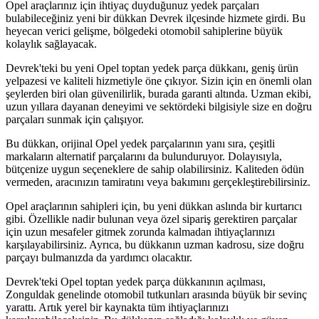
Opel araçlarınız için ihtiyaç duyduğunuz yedek parçaları
bulabileceğiniz yeni bir dükkan Devrek ilçesinde hizmete girdi. Bu
heyecan verici gelişme, bölgedeki otomobil sahiplerine büyük
kolaylık sağlayacak.
Devrek'teki bu yeni Opel toptan yedek parça dükkanı, geniş ürün
yelpazesi ve kaliteli hizmetiyle öne çıkıyor. Sizin için en önemli olan
şeylerden biri olan güvenilirlik, burada garanti altında. Uzman ekibi,
uzun yıllara dayanan deneyimi ve sektördeki bilgisiyle size en doğru
parçaları sunmak için çalışıyor.
Bu dükkan, orijinal Opel yedek parçalarının yanı sıra, çeşitli
markaların alternatif parçalarını da bulunduruyor. Dolayısıyla,
bütçenize uygun seçeneklere de sahip olabilirsiniz. Kaliteden ödün
vermeden, aracınızın tamiratını veya bakımını gerçekleştirebilirsiniz.
Opel araçlarının sahipleri için, bu yeni dükkan aslında bir kurtarıcı
gibi. Özellikle nadir bulunan veya özel sipariş gerektiren parçalar
için uzun mesafeler gitmek zorunda kalmadan ihtiyaçlarınızı
karşılayabilirsiniz. Ayrıca, bu dükkanın uzman kadrosu, size doğru
parçayı bulmanızda da yardımcı olacaktır.
Devrek'teki Opel toptan yedek parça dükkanının açılması,
Zonguldak genelinde otomobil tutkunları arasında büyük bir sevinç
yarattı. Artık yerel bir kaynakta tüm ihtiyaçlarınızı