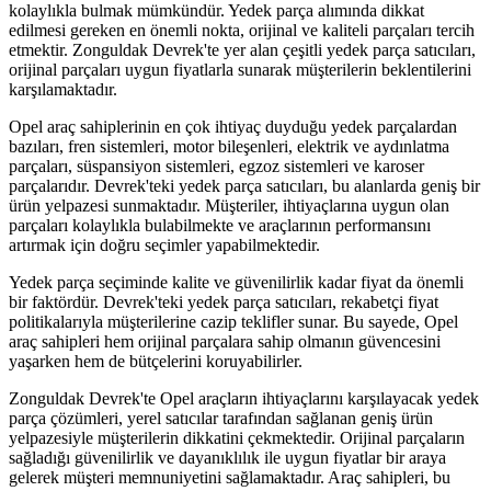
kolaylıkla bulmak mümkündür. Yedek parça alımında dikkat
edilmesi gereken en önemli nokta, orijinal ve kaliteli parçaları tercih
etmektir. Zonguldak Devrek'te yer alan çeşitli yedek parça satıcıları,
orijinal parçaları uygun fiyatlarla sunarak müşterilerin beklentilerini
karşılamaktadır.
Opel araç sahiplerinin en çok ihtiyaç duyduğu yedek parçalardan
bazıları, fren sistemleri, motor bileşenleri, elektrik ve aydınlatma
parçaları, süspansiyon sistemleri, egzoz sistemleri ve karoser
parçalarıdır. Devrek'teki yedek parça satıcıları, bu alanlarda geniş bir
ürün yelpazesi sunmaktadır. Müşteriler, ihtiyaçlarına uygun olan
parçaları kolaylıkla bulabilmekte ve araçlarının performansını
artırmak için doğru seçimler yapabilmektedir.
Yedek parça seçiminde kalite ve güvenilirlik kadar fiyat da önemli
bir faktördür. Devrek'teki yedek parça satıcıları, rekabetçi fiyat
politikalarıyla müşterilerine cazip teklifler sunar. Bu sayede, Opel
araç sahipleri hem orijinal parçalara sahip olmanın güvencesini
yaşarken hem de bütçelerini koruyabilirler.
Zonguldak Devrek'te Opel araçların ihtiyaçlarını karşılayacak yedek
parça çözümleri, yerel satıcılar tarafından sağlanan geniş ürün
yelpazesiyle müşterilerin dikkatini çekmektedir. Orijinal parçaların
sağladığı güvenilirlik ve dayanıklılık ile uygun fiyatlar bir araya
gelerek müşteri memnuniyetini sağlamaktadır. Araç sahipleri, bu