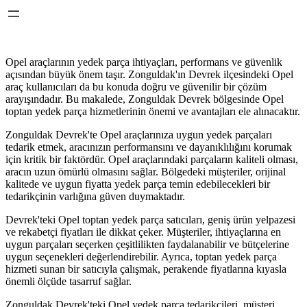
Opel araçlarının yedek parça ihtiyaçları, performans ve güvenlik
açısından büyük önem taşır. Zonguldak'ın Devrek ilçesindeki Opel
araç kullanıcıları da bu konuda doğru ve güvenilir bir çözüm
arayışındadır. Bu makalede, Zonguldak Devrek bölgesinde Opel
toptan yedek parça hizmetlerinin önemi ve avantajları ele alınacaktır.
Zonguldak Devrek'te Opel araçlarınıza uygun yedek parçaları
tedarik etmek, aracınızın performansını ve dayanıklılığını korumak
için kritik bir faktördür. Opel araçlarındaki parçaların kaliteli olması,
aracın uzun ömürlü olmasını sağlar. Bölgedeki müşteriler, orijinal
kalitede ve uygun fiyatta yedek parça temin edebilecekleri bir
tedarikçinin varlığına güven duymaktadır.
Devrek'teki Opel toptan yedek parça satıcıları, geniş ürün yelpazesi
ve rekabetçi fiyatları ile dikkat çeker. Müşteriler, ihtiyaçlarına en
uygun parçaları seçerken çeşitlilikten faydalanabilir ve bütçelerine
uygun seçenekleri değerlendirebilir. Ayrıca, toptan yedek parça
hizmeti sunan bir satıcıyla çalışmak, perakende fiyatlarına kıyasla
önemli ölçüde tasarruf sağlar.
Zonguldak Devrek'teki Opel yedek parça tedarikçileri, müşteri