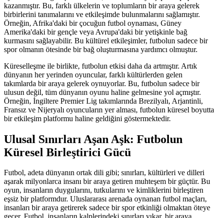
kazanmıştır. Bu, farklı ülkelerin ve toplumların bir araya gelerek
birbirlerini tanımalarını ve etkileşimde bulunmalarını sağlamıştır.
Örneğin, Afrika'daki bir çocuğun futbol oynaması, Güney
Amerika'daki bir gençle veya Avrupa'daki bir yetişkinle bağ
kurmasını sağlayabilir. Bu kültürel etkileşimler, futbolun sadece bir
spor olmanın ötesinde bir bağ oluşturmasına yardımcı olmuştur.
Küreselleşme ile birlikte, futbolun etkisi daha da artmıştır. Artık
dünyanın her yerinden oyuncular, farklı kültürlerden gelen
takımlarda bir araya gelerek oynuyorlar. Bu, futbolun sadece bir
ulusun değil, tüm dünyanın oyunu haline gelmesine yol açmıştır.
Örneğin, İngiltere Premier Lig takımlarında Brezilyalı, Arjantinli,
Fransız ve Nijeryalı oyuncuların yer alması, futbolun küresel boyutta
bir etkileşim platformu haline geldiğini göstermektedir.
Ulusal Sınırları Aşan Aşk: Futbolun
Küresel Birleştirici Gücü
Futbol, adeta dünyanın ortak dili gibi; sınırları, kültürleri ve dilleri
aşarak milyonlarca insanı bir araya getiren muhteşem bir güçtür. Bu
oyun, insanların duygularını, tutkularını ve kimliklerini birleştiren
eşsiz bir platformdur. Uluslararası arenada oynanan futbol maçları,
insanları bir araya getirerek sadece bir spor etkinliği olmaktan öteye
geçer. Futbol, insanların kalplerindeki sınırları yıkar, bir araya