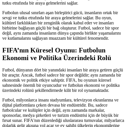
tutku etrafında bir araya gelmelerini sağlar.
Futbolun ulusal sınırları aşan birleştirici gücü, insanların ortak bir
sevgi ve tutku etrafında bir araya gelmelerini sağlar. Bu oyun,
kültürel farklılıkları bir zenginlik olarak kabul eder ve insanları
birbirine bağlayan güçlü bir bağ oluşturur. Futbol, sadece bir spor
değil, aynı zamanda insanların dünya çapında birlikte yaşamalarını
ve kutlamalarını sağlayan muazzam bir kültürel fenomendir.
FIFA’nın Küresel Oyunu: Futbolun
Ekonomi ve Politika Üzerindeki Rolü
Futbol, dünyanın dört bir yanındaki insanları bir araya getiren güçlü
bir araçtır. Ancak, futbol sadece bir spor değildir; aynı zamanda bir
ekonomik ve politik etkiye sahiptir. FIFA, bu oyunun küresel
sahnesinde önemli bir oyuncudur ve futbolun ekonomi ve politika
üzerindeki rolünü şekillendirmede kilit bir rol oynamaktadır.
Futbol, milyonlarca insanı stadyumlara, televizyon ekranlarına ve
dijital platformlara çeken devasa bir endüstridir. Bu, sadece
futbolcular ve kulüpler için değil, aynı zamanda markalar,
sponsorlar, medya şirketleri ve turizm endüstrisi için de büyük bir
fırsat sunar. FIFA'nın düzenlediği uluslararası turnuvalar, milyarlarca
dolarlık gelir akışına yol açar ve ev sahibi ülkelerin ekonomilerine