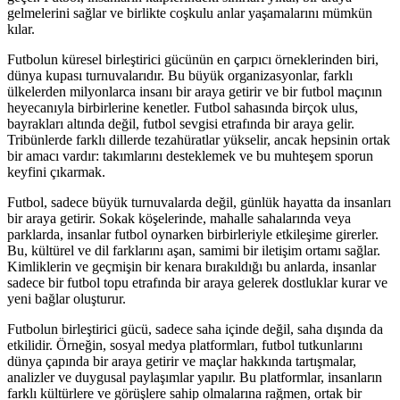
gelmelerini sağlar ve birlikte coşkulu anlar yaşamalarını mümkün
kılar.
Futbolun küresel birleştirici gücünün en çarpıcı örneklerinden biri,
dünya kupası turnuvalarıdır. Bu büyük organizasyonlar, farklı
ülkelerden milyonlarca insanı bir araya getirir ve bir futbol maçının
heyecanıyla birbirlerine kenetler. Futbol sahasında birçok ulus,
bayrakları altında değil, futbol sevgisi etrafında bir araya gelir.
Tribünlerde farklı dillerde tezahüratlar yükselir, ancak hepsinin ortak
bir amacı vardır: takımlarını desteklemek ve bu muhteşem sporun
keyfini çıkarmak.
Futbol, sadece büyük turnuvalarda değil, günlük hayatta da insanları
bir araya getirir. Sokak köşelerinde, mahalle sahalarında veya
parklarda, insanlar futbol oynarken birbirleriyle etkileşime girerler.
Bu, kültürel ve dil farklarını aşan, samimi bir iletişim ortamı sağlar.
Kimliklerin ve geçmişin bir kenara bırakıldığı bu anlarda, insanlar
sadece bir futbol topu etrafında bir araya gelerek dostluklar kurar ve
yeni bağlar oluşturur.
Futbolun birleştirici gücü, sadece saha içinde değil, saha dışında da
etkilidir. Örneğin, sosyal medya platformları, futbol tutkunlarını
dünya çapında bir araya getirir ve maçlar hakkında tartışmalar,
analizler ve duygusal paylaşımlar yapılır. Bu platformlar, insanların
farklı kültürlere ve görüşlere sahip olmalarına rağmen, ortak bir