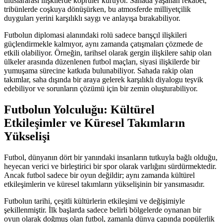
uluslararası ilişkilerde köprüler kuruyor. Sahada yaşanan rekabet,
tribünlerde coşkuya dönüşürken, bu atmosferde milliyetçilik
duyguları yerini karşılıklı saygı ve anlayışa bırakabiliyor.
Futbolun diplomasi alanındaki rolü sadece barışçıl ilişkileri
güçlendirmekle kalmıyor, aynı zamanda çatışmaları çözmede de
etkili olabiliyor. Örneğin, tarihsel olarak gergin ilişkilere sahip olan
ülkeler arasında düzenlenen futbol maçları, siyasi ilişkilerde bir
yumuşama sürecine katkıda bulunabiliyor. Sahada rakip olan
takımlar, saha dışında bir araya gelerek karşılıklı diyalogu teşvik
edebiliyor ve sorunların çözümü için bir zemin oluşturabiliyor.
Futbolun Yolculuğu: Kültürel
Etkileşimler ve Küresel Takımların
Yükselişi
Futbol, dünyanın dört bir yanındaki insanların tutkuyla bağlı olduğu,
heyecan verici ve birleştirici bir spor olarak varlığını sürdürmektedir.
Ancak futbol sadece bir oyun değildir; aynı zamanda kültürel
etkileşimlerin ve küresel takımların yükselişinin bir yansımasıdır.
Futbolun tarihi, çeşitli kültürlerin etkileşimi ve değişimiyle
şekillenmiştir. İlk başlarda sadece belirli bölgelerde oynanan bir
oyun olarak doğmuş olan futbol, zamanla dünya çapında popülerlik