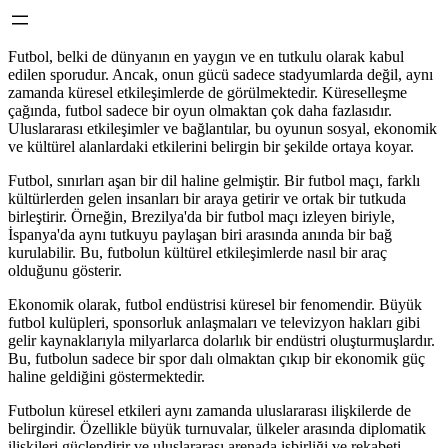
Futbol, belki de dünyanın en yaygın ve en tutkulu olarak kabul
edilen sporudur. Ancak, onun gücü sadece stadyumlarda değil, aynı
zamanda küresel etkileşimlerde de görülmektedir. Küreselleşme
çağında, futbol sadece bir oyun olmaktan çok daha fazlasıdır.
Uluslararası etkileşimler ve bağlantılar, bu oyunun sosyal, ekonomik
ve kültürel alanlardaki etkilerini belirgin bir şekilde ortaya koyar.
Futbol, sınırları aşan bir dil haline gelmiştir. Bir futbol maçı, farklı
kültürlerden gelen insanları bir araya getirir ve ortak bir tutkuda
birleştirir. Örneğin, Brezilya'da bir futbol maçı izleyen biriyle,
İspanya'da aynı tutkuyu paylaşan biri arasında anında bir bağ
kurulabilir. Bu, futbolun kültürel etkileşimlerde nasıl bir araç
olduğunu gösterir.
Ekonomik olarak, futbol endüstrisi küresel bir fenomendir. Büyük
futbol kulüpleri, sponsorluk anlaşmaları ve televizyon hakları gibi
gelir kaynaklarıyla milyarlarca dolarlık bir endüstri oluşturmuşlardır.
Bu, futbolun sadece bir spor dalı olmaktan çıkıp bir ekonomik güç
haline geldiğini göstermektedir.
Futbolun küresel etkileri aynı zamanda uluslararası ilişkilerde de
belirgindir. Özellikle büyük turnuvalar, ülkeler arasında diplomatik
ilişkileri güçlendirir ve uluslararası arenada işbirliği ve rekabeti